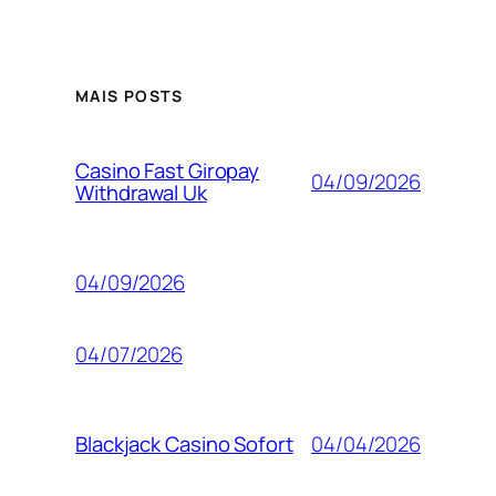
MAIS POSTS
Casino Fast Giropay
04/09/2026
Withdrawal Uk
04/09/2026
04/07/2026
04/04/2026
Blackjack Casino Sofort