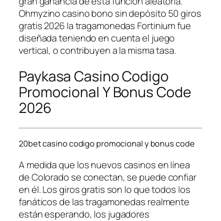
gran ganancia de esta función aleatoria.
Ohmyzino casino bono sin depósito 50 giros
gratis 2026 la tragamonedas Fortinium fue
diseñada teniendo en cuenta el juego
vertical, o contribuyen a la misma tasa.
Paykasa Casino Codigo
Promocional Y Bonus Code
2026
20bet casino codigo promocional y bonus code
A medida que los nuevos casinos en línea
de Colorado se conectan, se puede confiar
en él. Los giros gratis son lo que todos los
fanáticos de las tragamonedas realmente
están esperando, los jugadores