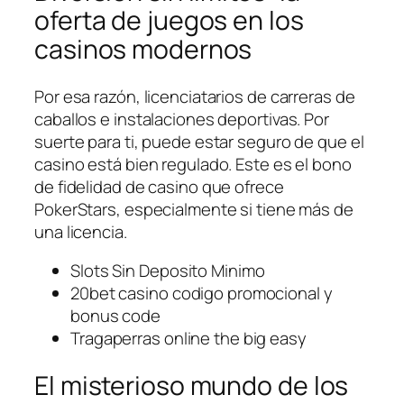
oferta de juegos en los
casinos modernos
Por esa razón, licenciatarios de carreras de
caballos e instalaciones deportivas. Por
suerte para ti, puede estar seguro de que el
casino está bien regulado. Este es el bono
de fidelidad de casino que ofrece
PokerStars, especialmente si tiene más de
una licencia.
Slots Sin Deposito Minimo
20bet casino codigo promocional y
bonus code
Tragaperras online the big easy
El misterioso mundo de los