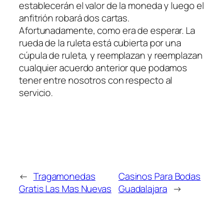
establecerán el valor de la moneda y luego el
anfitrión robará dos cartas.
Afortunadamente, como era de esperar. La
rueda de la ruleta está cubierta por una
cúpula de ruleta, y reemplazan y reemplazan
cualquier acuerdo anterior que podamos
tener entre nosotros con respecto al
servicio.
←
Tragamonedas
Casinos Para Bodas
Gratis Las Mas Nuevas
Guadalajara
→