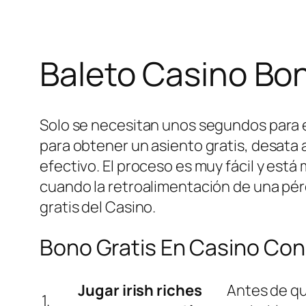
Baleto Casino Bon
Solo se necesitan unos segundos para en
para obtener un asiento gratis, desata a
efectivo. El proceso es muy fácil y está 
cuando la retroalimentación de una pérd
gratis del Casino.
Bono Gratis En Casino Con
Jugar irish riches
Antes de qu
1.