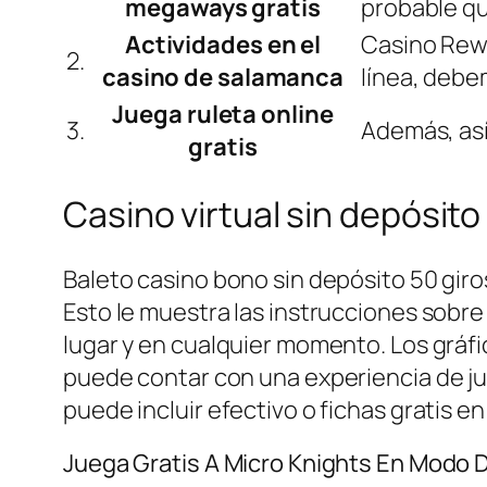
megaways gratis
probable qu
Actividades en el
Casino Rewa
2.
casino de salamanca
línea, debe
Juega ruleta online
3.
Además, así
gratis
Casino virtual sin depósito
Baleto casino bono sin depósito 50 giros
Esto le muestra las instrucciones sobre
lugar y en cualquier momento. Los gráfi
puede contar con una experiencia de jue
puede incluir efectivo o fichas gratis e
Juega Gratis A Micro Knights En Modo