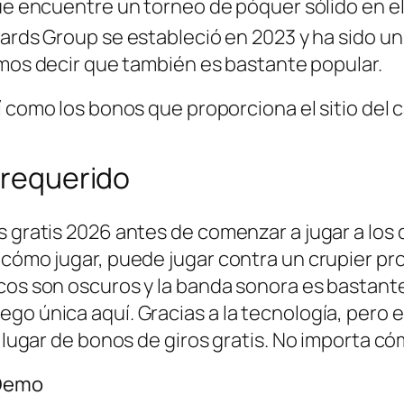
e encuentre un torneo de póquer sólido en el
rds Group se estableció en 2023 y ha sido u
mos decir que también es bastante popular.
 como los bonos que proporciona el sitio del c
 requerido
 gratis 2026 antes de comenzar a jugar a los d
 cómo jugar, puede jugar contra un crupier pro
cos son oscuros y la banda sonora es bastante
go única aquí. Gracias a la tecnología, pero 
n lugar de bonos de giros gratis. No importa có
 Demo