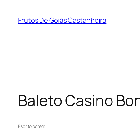
Pular
para
Frutos De Goiás Castanheira
o
conteúdo
Baleto Casino Bon
Escrito por
em