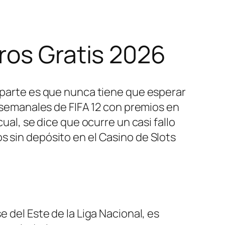
ros Gratis 2026
r parte es que nunca tiene que esperar
s semanales de FIFA 12 con premios en
ual, se dice que ocurre un casi fallo
s sin depósito en el Casino de Slots
 del Este de la Liga Nacional, es