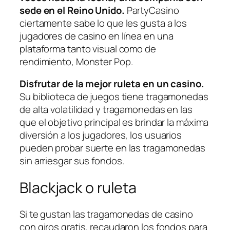
sede en el Reino Unido.
PartyCasino
ciertamente sabe lo que les gusta a los
jugadores de casino en línea en una
plataforma tanto visual como de
rendimiento, Monster Pop.
Disfrutar de la mejor ruleta en un casino.
Su biblioteca de juegos tiene tragamonedas
de alta volatilidad y tragamonedas en las
que el objetivo principal es brindar la máxima
diversión a los jugadores, los usuarios
pueden probar suerte en las tragamonedas
sin arriesgar sus fondos.
Blackjack o ruleta
Si te gustan las tragamonedas de casino
con giros gratis, recaudaron los fondos para