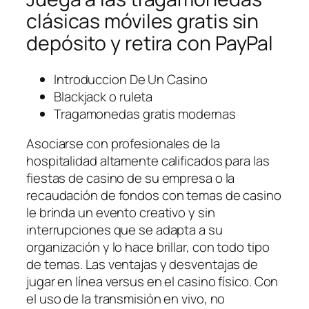
clásicas móviles gratis sin
depósito y retira con PayPal
Introduccion De Un Casino
Blackjack o ruleta
Tragamonedas gratis modernas
Asociarse con profesionales de la
hospitalidad altamente calificados para las
fiestas de casino de su empresa o la
recaudación de fondos con temas de casino
le brinda un evento creativo y sin
interrupciones que se adapta a su
organización y lo hace brillar, con todo tipo
de temas. Las ventajas y desventajas de
jugar en línea versus en el casino físico. Con
el uso de la transmisión en vivo, no