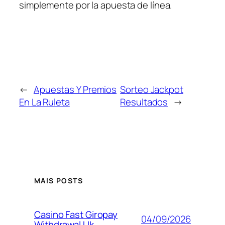
simplemente por la apuesta de línea.
←
Apuestas Y Premios
Sorteo Jackpot
En La Ruleta
Resultados
→
MAIS POSTS
Casino Fast Giropay
04/09/2026
Withdrawal Uk