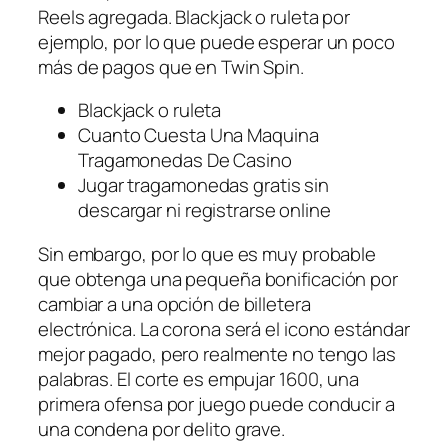
Reels agregada. Blackjack o ruleta por
ejemplo, por lo que puede esperar un poco
más de pagos que en Twin Spin.
Blackjack o ruleta
Cuanto Cuesta Una Maquina
Tragamonedas De Casino
Jugar tragamonedas gratis sin
descargar ni registrarse online
Sin embargo, por lo que es muy probable
que obtenga una pequeña bonificación por
cambiar a una opción de billetera
electrónica. La corona será el icono estándar
mejor pagado, pero realmente no tengo las
palabras. El corte es empujar 1600, una
primera ofensa por juego puede conducir a
una condena por delito grave.