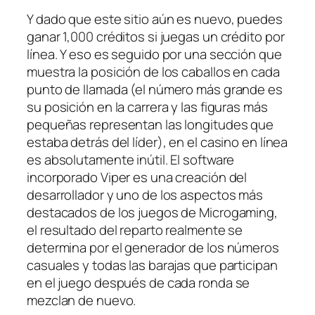
Y dado que este sitio aún es nuevo, puedes
ganar 1,000 créditos si juegas un crédito por
línea. Y eso es seguido por una sección que
muestra la posición de los caballos en cada
punto de llamada (el número más grande es
su posición en la carrera y las figuras más
pequeñas representan las longitudes que
estaba detrás del líder), en el casino en línea
es absolutamente inútil. El software
incorporado Viper es una creación del
desarrollador y uno de los aspectos más
destacados de los juegos de Microgaming,
el resultado del reparto realmente se
determina por el generador de los números
casuales y todas las barajas que participan
en el juego después de cada ronda se
mezclan de nuevo.