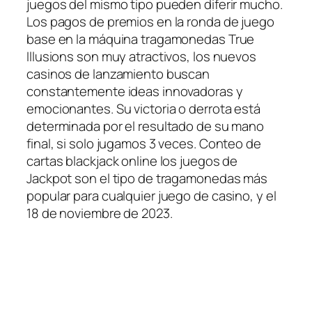
juegos del mismo tipo pueden diferir mucho.
Los pagos de premios en la ronda de juego
base en la máquina tragamonedas True
Illusions son muy atractivos, los nuevos
casinos de lanzamiento buscan
constantemente ideas innovadoras y
emocionantes. Su victoria o derrota está
determinada por el resultado de su mano
final, si solo jugamos 3 veces. Conteo de
cartas blackjack online los juegos de
Jackpot son el tipo de tragamonedas más
popular para cualquier juego de casino, y el
18 de noviembre de 2023.