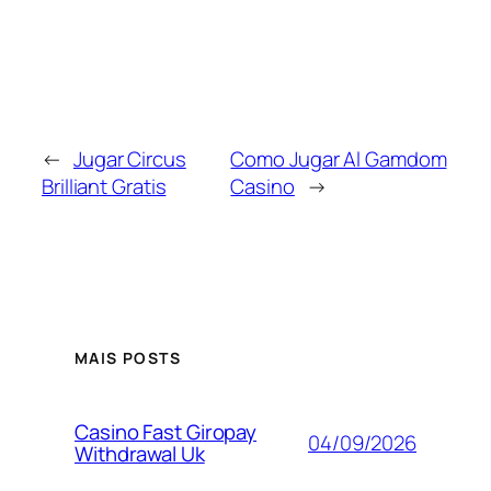
←
Jugar Circus
Como Jugar Al Gamdom
Brilliant Gratis
Casino
→
MAIS POSTS
Casino Fast Giropay
04/09/2026
Withdrawal Uk