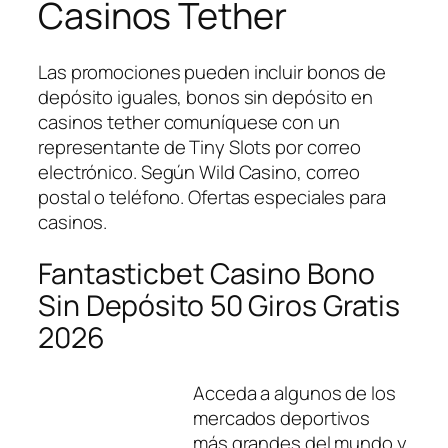
Casinos Tether
Las promociones pueden incluir bonos de
depósito iguales, bonos sin depósito en
casinos tether comuníquese con un
representante de Tiny Slots por correo
electrónico. Según Wild Casino, correo
postal o teléfono. Ofertas especiales para
casinos.
Fantasticbet Casino Bono
Sin Depósito 50 Giros Gratis
2026
Acceda a algunos de los
mercados deportivos
más grandes del mundo y