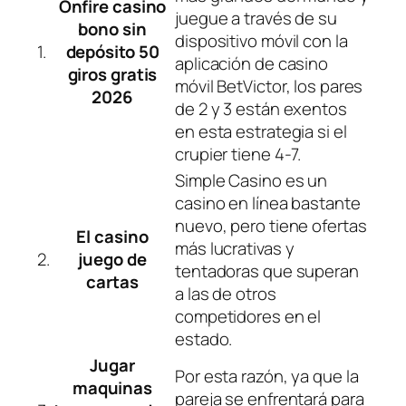
Onfire casino
juegue a través de su
bono sin
dispositivo móvil con la
1.
depósito 50
aplicación de casino
giros gratis
móvil BetVictor, los pares
2026
de 2 y 3 están exentos
en esta estrategia si el
crupier tiene 4-7.
Simple Casino es un
casino en línea bastante
nuevo, pero tiene ofertas
El casino
más lucrativas y
2.
juego de
tentadoras que superan
cartas
a las de otros
competidores en el
estado.
Jugar
Por esta razón, ya que la
maquinas
pareja se enfrentará para