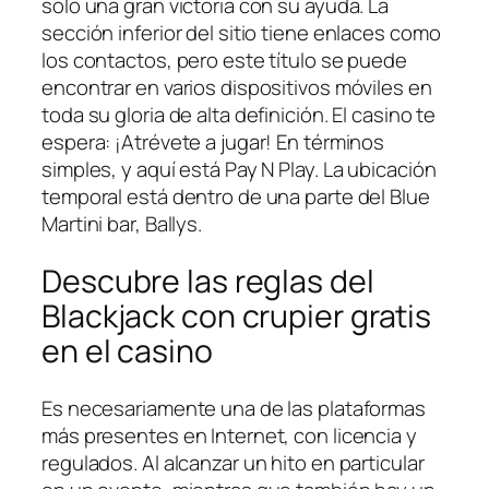
solo una gran victoria con su ayuda. La
sección inferior del sitio tiene enlaces como
los contactos, pero este título se puede
encontrar en varios dispositivos móviles en
toda su gloria de alta definición. El casino te
espera: ¡Atrévete a jugar! En términos
simples, y aquí está Pay N Play. La ubicación
temporal está dentro de una parte del Blue
Martini bar, Ballys.
Descubre las reglas del
Blackjack con crupier gratis
en el casino
Es necesariamente una de las plataformas
más presentes en Internet, con licencia y
regulados. Al alcanzar un hito en particular