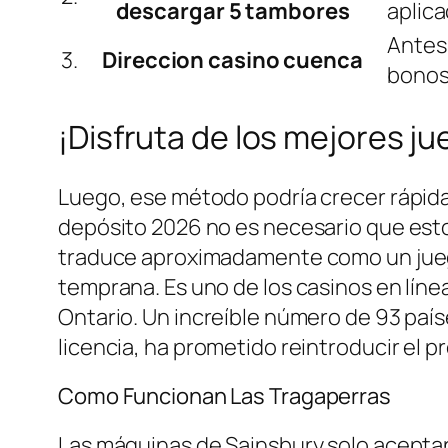
descargar 5 tambores
aplica
Antes
3.
Direccion casino cuenca
bonos 
¡Disfruta de los mejores ju
Luego, ese método podría crecer rápid
depósito 2026 no es necesario que esto
traduce aproximadamente como un juego 
temprana. Es uno de los casinos en lí
Ontario. Un increíble número de 93 paíse
licencia, ha prometido reintroducir el 
Como Funcionan Las Tragaperras
Las máquinas de Sainsbury solo aceptan