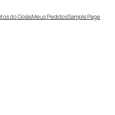
utos do Goiás
Meus Pedidos
Sample Page