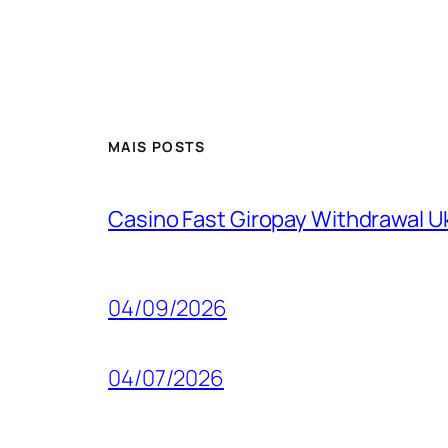
MAIS POSTS
Casino Fast Giropay Withdrawal U
04/09/2026
04/07/2026