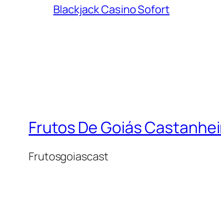
Blackjack Casino Sofort
Frutos De Goiás Castanhei
Frutosgoiascast