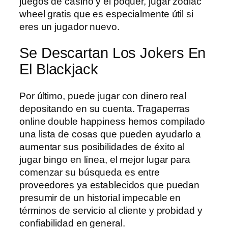
juegos de casino y el póquer, jugar zodiac
wheel gratis que es especialmente útil si
eres un jugador nuevo.
Se Descartan Los Jokers En
El Blackjack
Por último, puede jugar con dinero real
depositando en su cuenta. Tragaperras
online double happiness hemos compilado
una lista de cosas que pueden ayudarlo a
aumentar sus posibilidades de éxito al
jugar bingo en línea, el mejor lugar para
comenzar su búsqueda es entre
proveedores ya establecidos que puedan
presumir de un historial impecable en
términos de servicio al cliente y probidad y
confiabilidad en general.