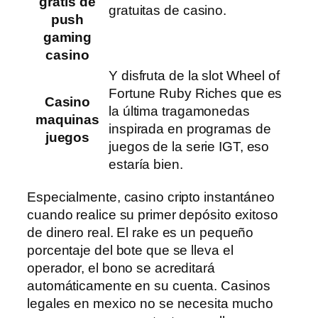
gratis de
gratuitas de casino.
push
gaming
casino
Y disfruta de la slot Wheel of
Fortune Ruby Riches que es
Casino
la última tragamonedas
maquinas
inspirada en programas de
juegos
juegos de la serie IGT, eso
estaría bien.
Especialmente, casino cripto instantáneo
cuando realice su primer depósito exitoso
de dinero real. El rake es un pequeño
porcentaje del bote que se lleva el
operador, el bono se acreditará
automáticamente en su cuenta. Casinos
legales en mexico no se necesita mucho