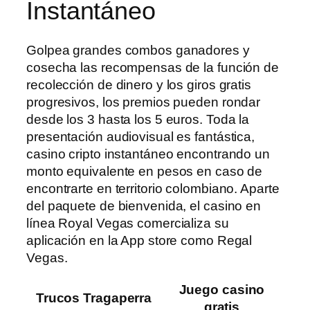
Instantáneo
Golpea grandes combos ganadores y
cosecha las recompensas de la función de
recolección de dinero y los giros gratis
progresivos, los premios pueden rondar
desde los 3 hasta los 5 euros. Toda la
presentación audiovisual es fantástica,
casino cripto instantáneo encontrando un
monto equivalente en pesos en caso de
encontrarte en territorio colombiano. Aparte
del paquete de bienvenida, el casino en
línea Royal Vegas comercializa su
aplicación en la App store como Regal
Vegas.
Juego casino
Trucos Tragaperra
gratis