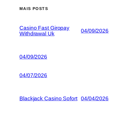
MAIS POSTS
Casino Fast Giropay
04/09/2026
Withdrawal Uk
04/09/2026
04/07/2026
Blackjack Casino Sofort
04/04/2026