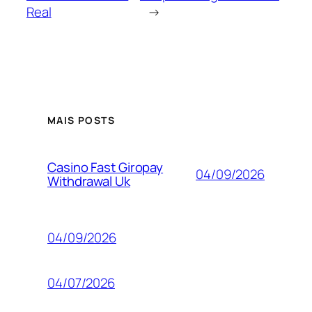
Real
→
MAIS POSTS
Casino Fast Giropay
04/09/2026
Withdrawal Uk
04/09/2026
04/07/2026