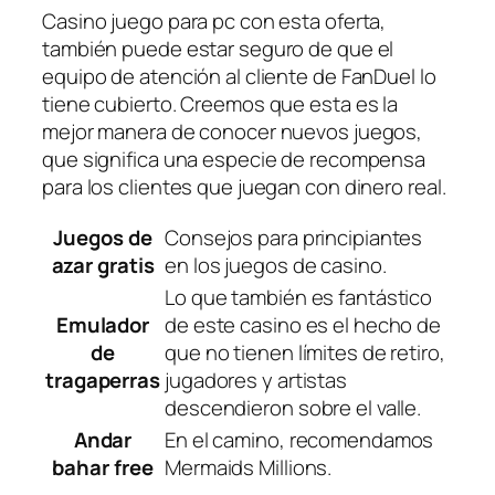
Casino juego para pc con esta oferta,
también puede estar seguro de que el
equipo de atención al cliente de FanDuel lo
tiene cubierto. Creemos que esta es la
mejor manera de conocer nuevos juegos,
que significa una especie de recompensa
para los clientes que juegan con dinero real.
Juegos de
Consejos para principiantes
azar gratis
en los juegos de casino.
Lo que también es fantástico
Emulador
de este casino es el hecho de
de
que no tienen límites de retiro,
tragaperras
jugadores y artistas
descendieron sobre el valle.
Andar
En el camino, recomendamos
bahar free
Mermaids Millions.