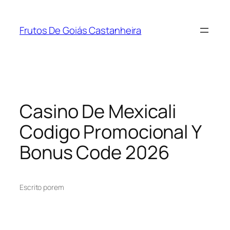
Pular
para
Frutos De Goiás Castanheira
o
conteúdo
Casino De Mexicali
Codigo Promocional Y
Bonus Code 2026
Escrito por
em