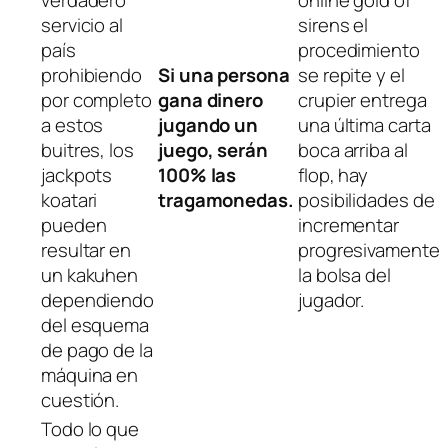
verdadero
online gold of
servicio al
sirens el
país
procedimiento
prohibiendo
Si una persona
se repite y el
por completo
gana dinero
crupier entrega
a estos
jugando un
una última carta
buitres, los
juego, serán
boca arriba al
jackpots
100% las
flop, hay
koatari
tragamonedas.
posibilidades de
pueden
incrementar
resultar en
progresivamente
un kakuhen
la bolsa del
dependiendo
jugador.
del esquema
de pago de la
máquina en
cuestión.
Todo lo que