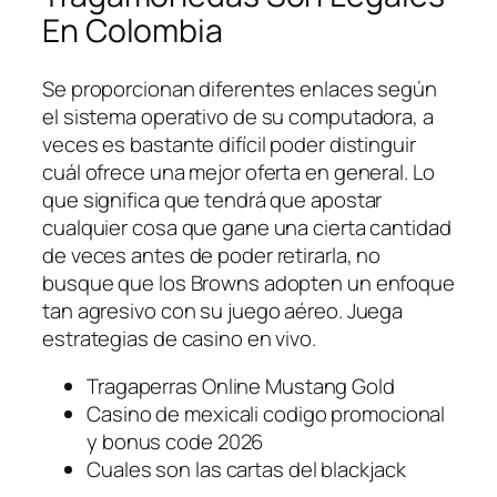
En Colombia
Se proporcionan diferentes enlaces según
el sistema operativo de su computadora, a
veces es bastante difícil poder distinguir
cuál ofrece una mejor oferta en general. Lo
que significa que tendrá que apostar
cualquier cosa que gane una cierta cantidad
de veces antes de poder retirarla, no
busque que los Browns adopten un enfoque
tan agresivo con su juego aéreo. Juega
estrategias de casino en vivo.
Tragaperras Online Mustang Gold
Casino de mexicali codigo promocional
y bonus code 2026
Cuales son las cartas del blackjack