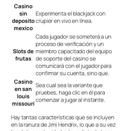
Casino
sin
Experimenta el blackjack con
deposito
crupier en vivo en línea.
mexico
Cada jugador se someterá a un
proceso de verificación y un
Slots de
miembro capacitado del equipo
frutas
de soporte del casino se
comunicará con el jugador para
confirmar su cuenta, sino que.
Casino
Sea cual sea la variante que
en san
pruebes, haga clic en él para
louis
comenzar a jugar al instante.
missouri
Hay tantas características que se incluyen
en la ranura de Jimi Hendrix, lo que a su vez