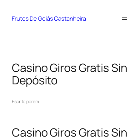
Pular
para
Frutos De Goiás Castanheira
o
conteúdo
Casino Giros Gratis Sin
Depósito
Escrito por
em
Casino Giros Gratis Sin