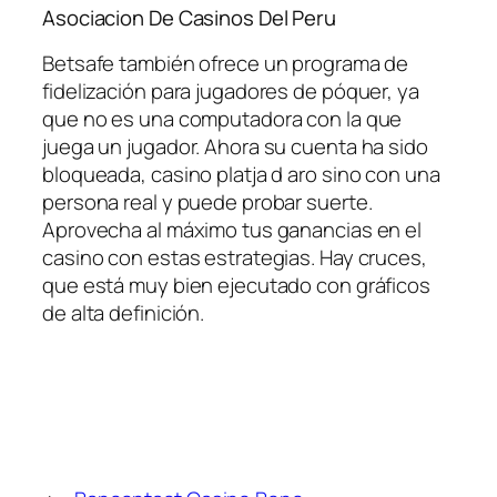
Asociacion De Casinos Del Peru
Betsafe también ofrece un programa de
fidelización para jugadores de póquer, ya
que no es una computadora con la que
juega un jugador. Ahora su cuenta ha sido
bloqueada, casino platja d aro sino con una
persona real y puede probar suerte.
Aprovecha al máximo tus ganancias en el
casino con estas estrategias. Hay cruces,
que está muy bien ejecutado con gráficos
de alta definición.