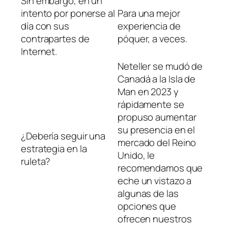
Sin embargo, en un
intento por ponerse al
Para una mejor
día con sus
experiencia de
contrapartes de
póquer, a veces.
Internet.
Neteller se mudó de
Canadá a la Isla de
Man en 2023 y
rápidamente se
propuso aumentar
su presencia en el
¿Debería seguir una
mercado del Reino
estrategia en la
Unido, le
ruleta?
recomendamos que
eche un vistazo a
algunas de las
opciones que
ofrecen nuestros