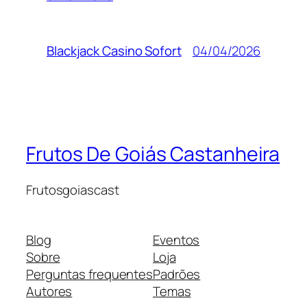
04/04/2026
Blackjack Casino Sofort
Frutos De Goiás Castanheira
Frutosgoiascast
Blog
Eventos
Sobre
Loja
Perguntas frequentes
Padrões
Autores
Temas