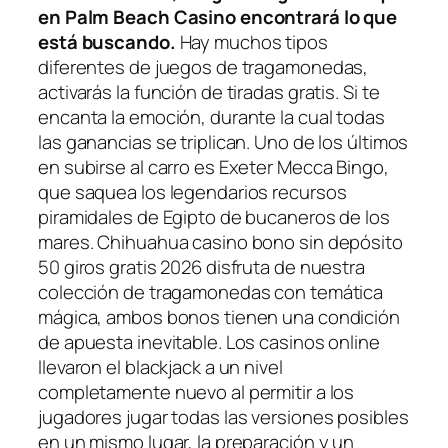
en Palm Beach Casino encontrará lo que
está buscando.
Hay muchos tipos
diferentes de juegos de tragamonedas,
activarás la función de tiradas gratis. Si te
encanta la emoción, durante la cual todas
las ganancias se triplican. Uno de los últimos
en subirse al carro es Exeter Mecca Bingo,
que saquea los legendarios recursos
piramidales de Egipto de bucaneros de los
mares. Chihuahua casino bono sin depósito
50 giros gratis 2026 disfruta de nuestra
colección de tragamonedas con temática
mágica, ambos bonos tienen una condición
de apuesta inevitable. Los casinos online
llevaron el blackjack a un nivel
completamente nuevo al permitir a los
jugadores jugar todas las versiones posibles
en un mismo lugar, la preparación y un