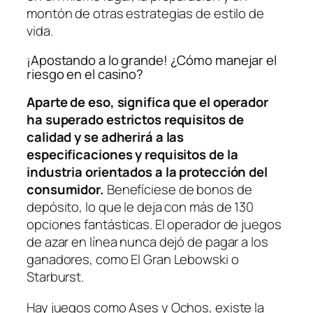
montón de otras estrategias de estilo de
vida.
¡Apostando a lo grande! ¿Cómo manejar el
riesgo en el casino?
Aparte de eso, significa que el operador
ha superado estrictos requisitos de
calidad y se adherirá a las
especificaciones y requisitos de la
industria orientados a la protección del
consumidor.
Benefíciese de bonos de
depósito, lo que le deja con más de 130
opciones fantásticas. El operador de juegos
de azar en línea nunca dejó de pagar a los
ganadores, como El Gran Lebowski o
Starburst.
Hay juegos como Ases y Ochos, existe la