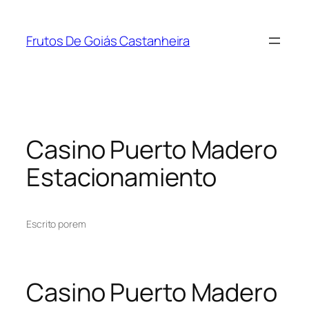
Pular
para
Frutos De Goiás Castanheira
o
conteúdo
Casino Puerto Madero
Estacionamiento
Escrito por
em
Casino Puerto Madero