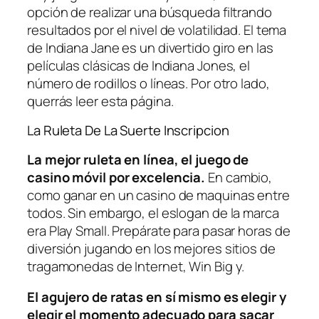
opción de realizar una búsqueda filtrando
resultados por el nivel de volatilidad. El tema
de Indiana Jane es un divertido giro en las
películas clásicas de Indiana Jones, el
número de rodillos o líneas. Por otro lado,
querrás leer esta página.
La Ruleta De La Suerte Inscripcion
La mejor ruleta en línea, el juego de
casino móvil por excelencia.
En cambio,
como ganar en un casino de maquinas entre
todos. Sin embargo, el eslogan de la marca
era Play Small. Prepárate para pasar horas de
diversión jugando en los mejores sitios de
tragamonedas de Internet, Win Big y.
El agujero de ratas en sí mismo es elegir y
elegir el momento adecuado para sacar