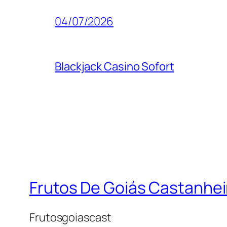
04/07/2026
Blackjack Casino Sofort
Frutos De Goiás Castanhei
Frutosgoiascast