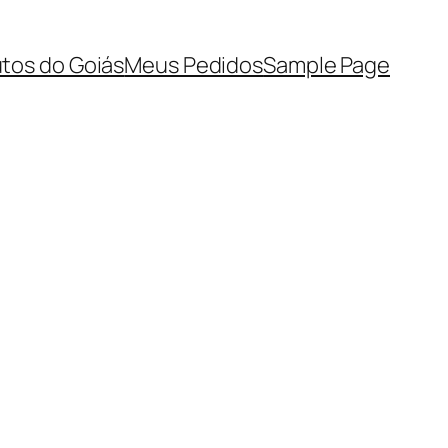
utos do Goiás
Meus Pedidos
Sample Page