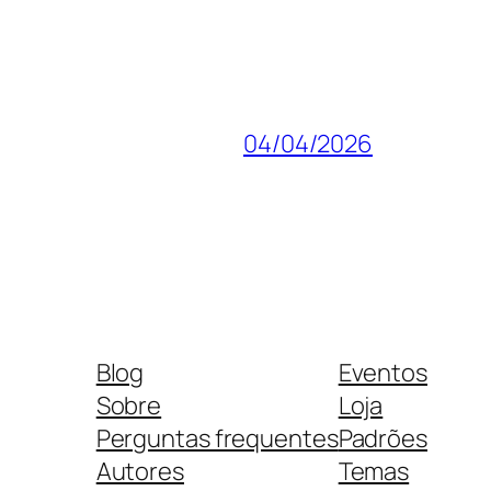
04/04/2026
Blog
Eventos
Sobre
Loja
Perguntas frequentes
Padrões
Autores
Temas