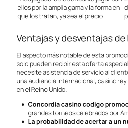
ellos por la amplia gama y la forma en
d
que los tratan, ya sea el precio.
p
Ventajas y desventajas de 
El aspecto más notable de esta promoci
solo pueden recibir esta oferta especia
necesite asistencia de servicio al clie
una audiencia internacional, casino rey
en el Reino Unido.
Concordia casino codigo promoc
grandes torneos celebrados por A
La probabilidad de acertar a un 