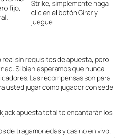
Strike, simplemente haga
o fijo,
clic en el botón Girar y
al.
juegue.
real sin requisitos de apuesta, pero
torneo. Si bien esperamos que nunca
tificadores. Las recompensas son para
ara usted jugar como jugador con sede
kjack apuesta total te encantarán los
os de tragamonedas y casino en vivo.