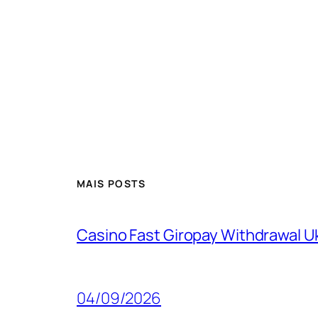
MAIS POSTS
Casino Fast Giropay Withdrawal U
04/09/2026