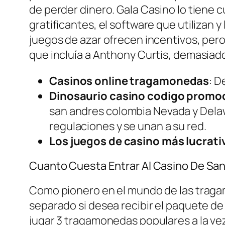
de perder dinero. Gala Casino lo tiene 
gratificantes, el software que utilizan 
juegos de azar ofrecen incentivos, per
que incluía a Anthony Curtis, demasiado
Casinos online tragamonedas
: D
Dinosaurio casino codigo promo
san andres colombia Nevada y Delaw
regulaciones y se unan a su red.
Los juegos de casino más lucrati
Cuanto Cuesta Entrar Al Casino De Sa
Como pionero en el mundo de las tragam
separado si desea recibir el paquete d
jugar 3 tragamonedas populares a la vez