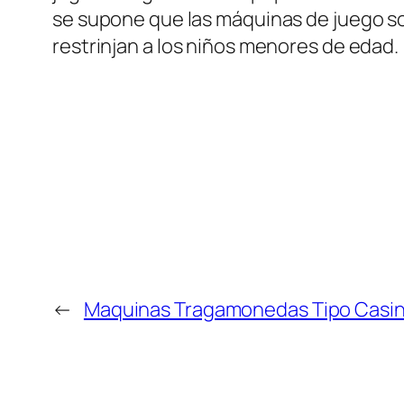
se supone que las máquinas de juego s
restrinjan a los niños menores de edad.
←
Maquinas Tragamonedas Tipo Casino