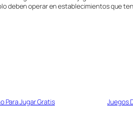
olo deben operar en establecimientos que ten
 Para Jugar Gratis
Juegos D