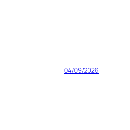
04/09/2026