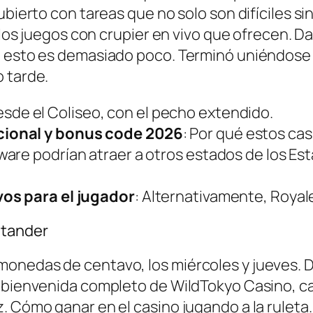
cubierto con tareas que no solo son difíciles 
y los juegos con crupier en vivo que ofrecen. 
o esto es demasiado poco. Terminó uniéndose 
 tarde.
esde el Coliseo, con el pecho extendido.
cional y bonus code 2026
: Por qué estos cas
are podrían atraer a otros estados de los E
vos para el jugador
: Alternativamente, Royale
ntander
onedas de centavo, los miércoles y jueves. D
e bienvenida completo de WildTokyo Casino, ca
. Cómo ganar en el casino jugando a la ruleta.