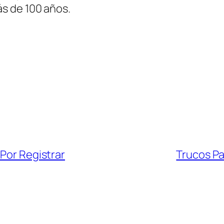
s de 100 años.
 Por Registrar
Trucos Pa