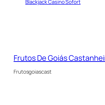
Blackjack Casino Sofort
Frutos De Goiás Castanhei
Frutosgoiascast