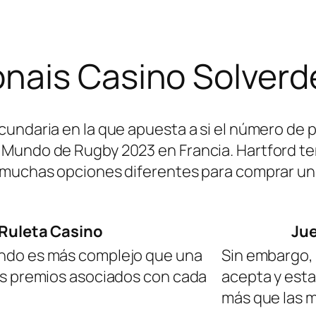
nais Casino Solverd
undaria en la que apuesta a si el número de p
Mundo de Rugby 2023 en Francia. Hartford ten
muchas opciones diferentes para comprar un a
 Ruleta Casino
Jue
ando es más complejo que una
Sin embargo, 
os premios asociados con cada
acepta y est
más que las 