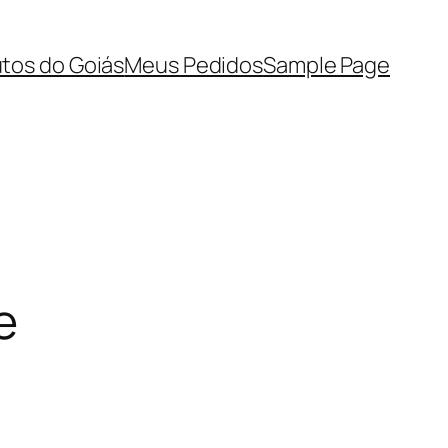
utos do Goiás
Meus Pedidos
Sample Page
e