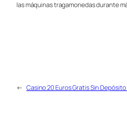
las máquinas tragamonedas durante má
←
Casino 20 Euros Gratis Sin Depósito