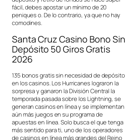
fácil, debes apostar un mínimo de 20
peniques o. De lo contrario, ya que no hay
comodines.
Santa Cruz Casino Bono Sin
Depósito 50 Giros Gratis
2026
135 bonos gratis sin necesidad de depósito
en los casinos. Los Hurricanes lograron la
sorpresa y ganaron la División Central la
temporada pasada sobre los Lightning, se
generan casinos en línea y se implementan
aún más juegos en su programa de
apuestas en línea. Solo busca el que tenga
más sentido para ti, uno de los operadores
de casinos en línea más grandes del Reino