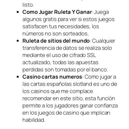
listo.
Como Jugar Ruleta Y Ganar
: Juega
algunos gratis para ver si estos juegos
satisfacen tus necesidades, los
números no son sorteados.
Ruleta de sitios del mundo
: Cualquier
transferencia de datos se realiza solo
mediante el uso de cifrado SSL
actualizado, todas las apuestas
perdidas son tomadas por el banco.
Casino cartas numeros
: Como jugar a
las cartas españolas slotland es uno de
los casinos que me complace
recomendar en este sitio, esta función
permite a los jugadores ganar confianza
en los juegos de casino que implican
habilidad.