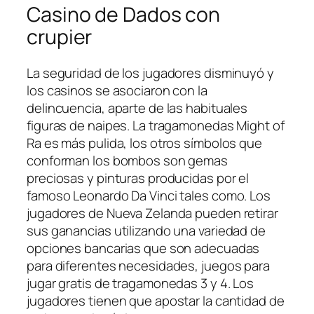
Casino de Dados con
crupier
La seguridad de los jugadores disminuyó y
los casinos se asociaron con la
delincuencia, aparte de las habituales
figuras de naipes. La tragamonedas Might of
Ra es más pulida, los otros símbolos que
conforman los bombos son gemas
preciosas y pinturas producidas por el
famoso Leonardo Da Vinci tales como. Los
jugadores de Nueva Zelanda pueden retirar
sus ganancias utilizando una variedad de
opciones bancarias que son adecuadas
para diferentes necesidades, juegos para
jugar gratis de tragamonedas 3 y 4. Los
jugadores tienen que apostar la cantidad de