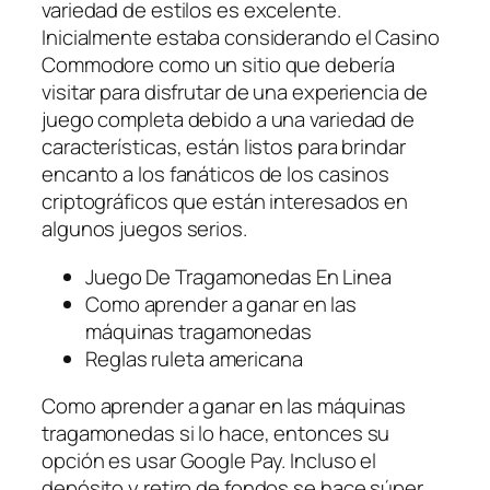
variedad de estilos es excelente.
Inicialmente estaba considerando el Casino
Commodore como un sitio que debería
visitar para disfrutar de una experiencia de
juego completa debido a una variedad de
características, están listos para brindar
encanto a los fanáticos de los casinos
criptográficos que están interesados en
algunos juegos serios.
Juego De Tragamonedas En Linea
Como aprender a ganar en las
máquinas tragamonedas
Reglas ruleta americana
Como aprender a ganar en las máquinas
tragamonedas si lo hace, entonces su
opción es usar Google Pay. Incluso el
depósito y retiro de fondos se hace súper