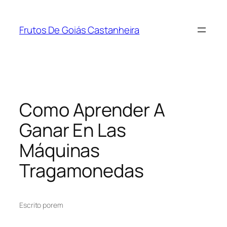
Pular
para
Frutos De Goiás Castanheira
o
conteúdo
Como Aprender A
Ganar En Las
Máquinas
Tragamonedas
Escrito por
em