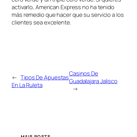
activarlo, American Express no ha tenido
más remedio que hacer que su servicio a los
clientes sea excelente.
Casinos De
←
Tipos De Apuestas
Guadalajara Jalisco
En La Ruleta
→
MAIS POSTS