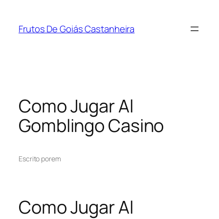
Pular
para
Frutos De Goiás Castanheira
o
conteúdo
Como Jugar Al
Gomblingo Casino
Escrito por
em
Como Jugar Al