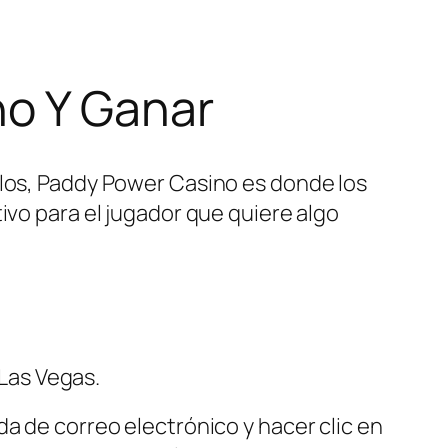
o Y Ganar
olos, Paddy Power Casino es donde los
ivo para el jugador que quiere algo
Las Vegas.
ada de correo electrónico y hacer clic en