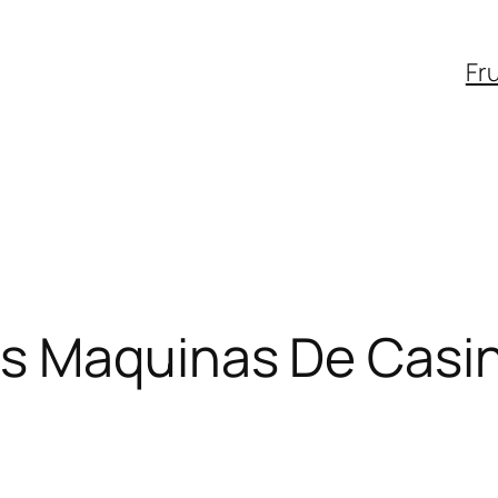
Fr
s Maquinas De Casin