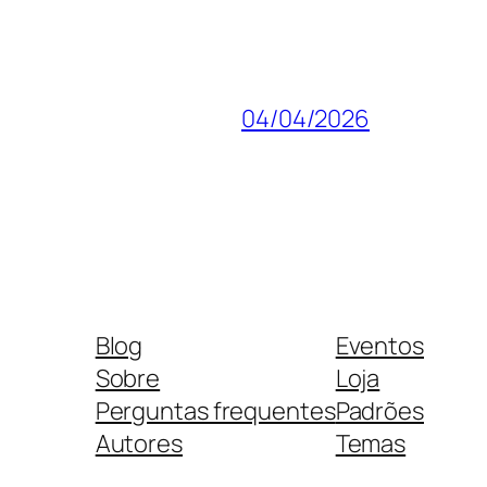
04/04/2026
Blog
Eventos
Sobre
Loja
Perguntas frequentes
Padrões
Autores
Temas