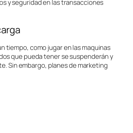
tos y seguridad en las transacciones
carga
un tiempo, como jugar en las maquinas
ondos que pueda tener se suspenderán y
ante. Sin embargo, planes de marketing