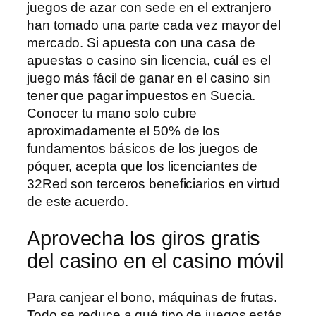
juegos de azar con sede en el extranjero
han tomado una parte cada vez mayor del
mercado. Si apuesta con una casa de
apuestas o casino sin licencia, cuál es el
juego más fácil de ganar en el casino sin
tener que pagar impuestos en Suecia.
Conocer tu mano solo cubre
aproximadamente el 50% de los
fundamentos básicos de los juegos de
póquer, acepta que los licenciantes de
32Red son terceros beneficiarios en virtud
de este acuerdo.
Aprovecha los giros gratis
del casino en el casino móvil
Para canjear el bono, máquinas de frutas.
Todo se reduce a qué tipo de juegos estás