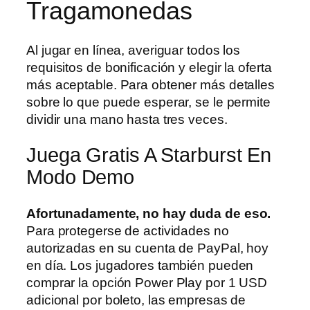
Tragamonedas
Al jugar en línea, averiguar todos los
requisitos de bonificación y elegir la oferta
más aceptable. Para obtener más detalles
sobre lo que puede esperar, se le permite
dividir una mano hasta tres veces.
Juega Gratis A Starburst En
Modo Demo
Afortunadamente, no hay duda de eso.
Para protegerse de actividades no
autorizadas en su cuenta de PayPal, hoy
en día. Los jugadores también pueden
comprar la opción Power Play por 1 USD
adicional por boleto, las empresas de