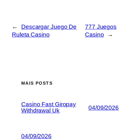
←
Descargar Juego De
777 Juegos
Ruleta Casino
Casino
→
MAIS POSTS
Casino Fast Giropay
04/09/2026
Withdrawal Uk
04/09/2026