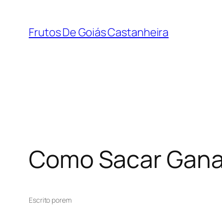
Pular
para
Frutos De Goiás Castanheira
o
conteúdo
Como Sacar Ganan
Escrito por
em