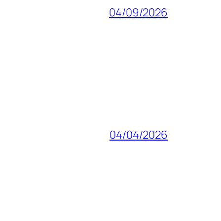
04/09/2026
04/04/2026