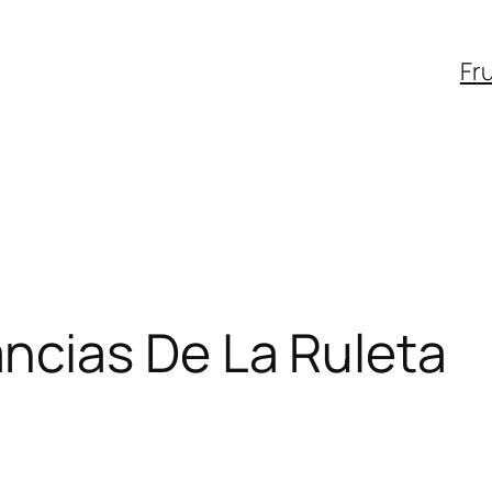
Fr
cias De La Ruleta