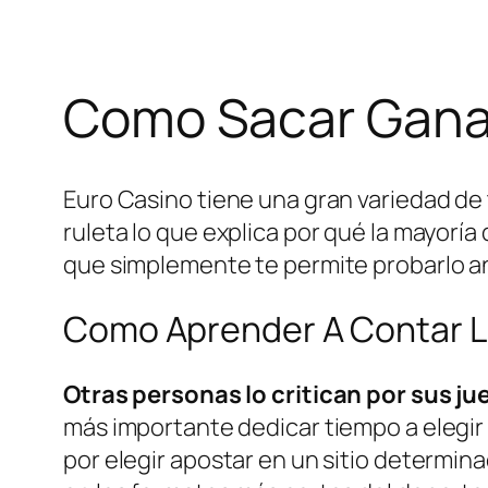
Como Sacar Ganan
Euro Casino tiene una gran variedad de
ruleta lo que explica por qué la mayoría
que simplemente te permite probarlo ant
Como Aprender A Contar La
Otras personas lo critican por sus ju
más importante dedicar tiempo a elegir 
por elegir apostar en un sitio determina