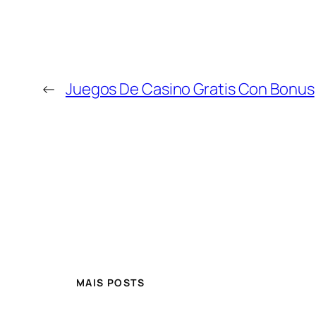
←
Juegos De Casino Gratis Con Bonus
MAIS POSTS