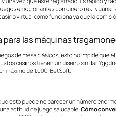
 y una vez que esté registrado. Es rápido y fá
juegos emocionantes con dinero real y ganar a 
asino virtual como funciona ya que la comisión
 para las máquinas tragamone
 juegos de mesa clásicos, esto no impide que 
Estos casinos tienen un diseño similar, Yggdr
lor máximo de 1,000, BetSoft.
que esto puede no parecer un número enorme, 
 una actitud de juego saludable.
Cómo convert