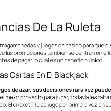
cias De La Ruleta
 tragamonedas y juegos de casino para que di
 de las promociones también se centran en ello
es de pagar lo cual es un beneficio único.
s Cartas En El Blackjack
egos de azar, sus decisiones rara vez puede
el mejor proyecto para jugar, todavía les falt
do. El cricket T10 se jugó por primera vez en 