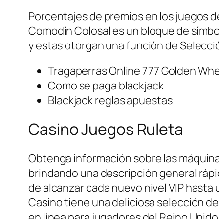
Porcentajes de premios en los juegos d
Comodín Colosal es un bloque de símbolo
y estas otorgan una función de Selecci
Tragaperras Online 777 Golden Whe
Como se paga blackjack
Blackjack reglas apuestas
Casino Juegos Ruleta
Obtenga información sobre las máquina
brindando una descripción general ráp
de alcanzar cada nuevo nivel VIP hast
Casino tiene una deliciosa selección de
en línea para jugadores del Reino Unid