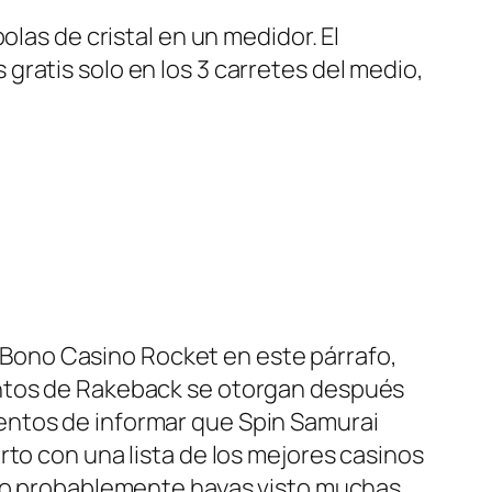
olas de cristal en un medidor. El
ratis solo en los 3 carretes del medio,
Bono Casino Rocket en este párrafo,
entos de Rakeback se otorgan después
entos de informar que Spin Samurai
rto con una lista de los mejores casinos
sino probablemente hayas visto muchas