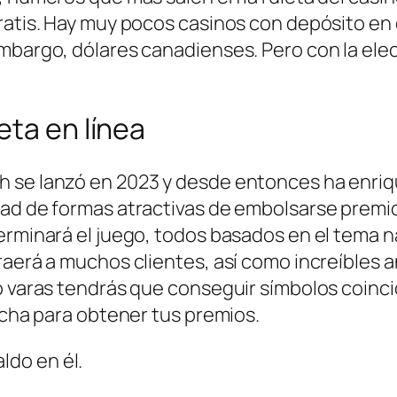
gratis. Hay muy pocos casinos con depósito en
bargo, dólares canadienses. Pero con la electr
eta en línea
h se lanzó en 2023 y desde entonces ha enri
ad de formas atractivas de embolsarse premio
erminará el juego, todos basados en el tema na
raerá a muchos clientes, así como increíbles a
to varas tendrás que conseguir símbolos coinc
recha para obtener tus premios.
ldo en él.