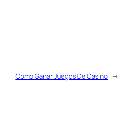
Como Ganar Juegos De Casino
→