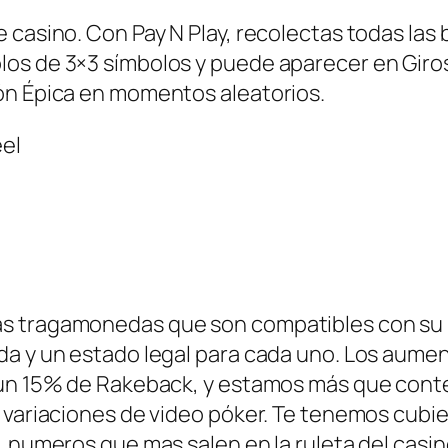
e casino.
Con Pay N Play, recolectas todas las b
s de 3×3 símbolos y puede aparecer en Giros g
ón Épica en momentos aleatorios.
el
s tragamonedas que son compatibles con su 
ida y un estado legal para cada uno. Los aum
a un 15% de Rakeback, y estamos más que cont
 variaciones de video póker. Te tenemos cubie
o, numeros que mas salen en la ruleta del ca