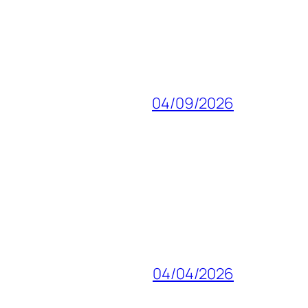
04/09/2026
04/04/2026