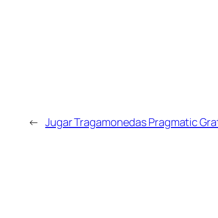
←
Jugar Tragamonedas Pragmatic Grat