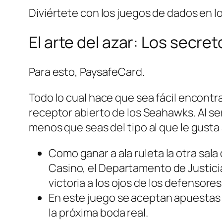
Diviértete con los juegos de dados en lo
El arte del azar: Los secre
Para esto, PaysafeCard.
Todo lo cual hace que sea fácil encontra
receptor abierto de los Seahawks. Al ser
menos que seas del tipo al que le gusta
Como ganar a ala ruleta la otra sal
Casino, el Departamento de Justici
victoria a los ojos de los defensores
En este juego se aceptan apuestas en
la próxima boda real.