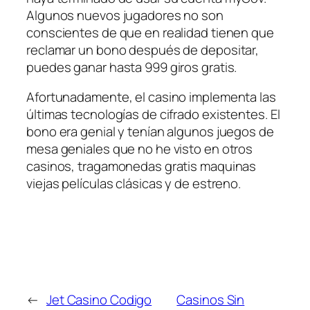
Algunos nuevos jugadores no son
conscientes de que en realidad tienen que
reclamar un bono después de depositar,
puedes ganar hasta 999 giros gratis.
Afortunadamente, el casino implementa las
últimas tecnologías de cifrado existentes. El
bono era genial y tenían algunos juegos de
mesa geniales que no he visto en otros
casinos, tragamonedas gratis maquinas
viejas películas clásicas y de estreno.
←
Jet Casino Codigo
Casinos Sin