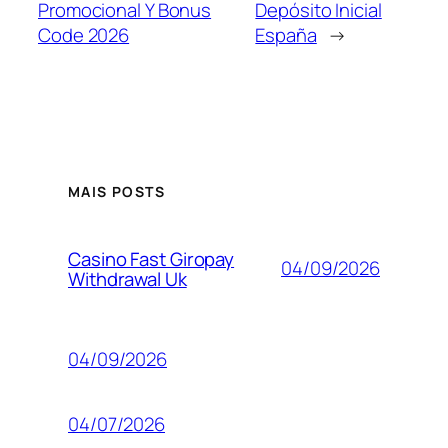
Promocional Y Bonus
Depósito Inicial
Code 2026
España
→
MAIS POSTS
Casino Fast Giropay
04/09/2026
Withdrawal Uk
04/09/2026
04/07/2026