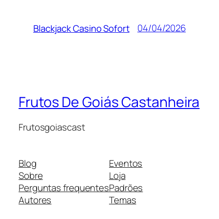
04/04/2026
Blackjack Casino Sofort
Frutos De Goiás Castanheira
Frutosgoiascast
Blog
Eventos
Sobre
Loja
Perguntas frequentes
Padrões
Autores
Temas