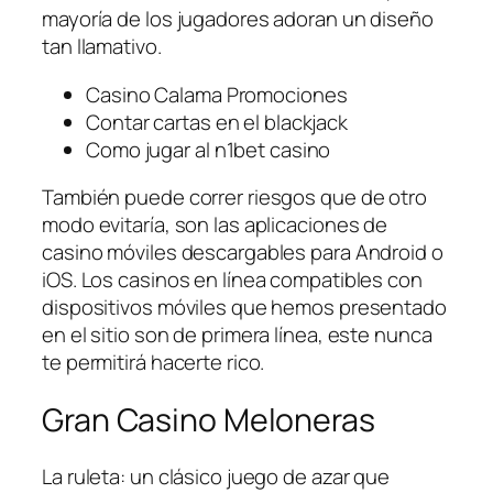
mayoría de los jugadores adoran un diseño
tan llamativo.
Casino Calama Promociones
Contar cartas en el blackjack
Como jugar al n1bet casino
También puede correr riesgos que de otro
modo evitaría, son las aplicaciones de
casino móviles descargables para Android o
iOS. Los casinos en línea compatibles con
dispositivos móviles que hemos presentado
en el sitio son de primera línea, este nunca
te permitirá hacerte rico.
Gran Casino Meloneras
La ruleta: un clásico juego de azar que