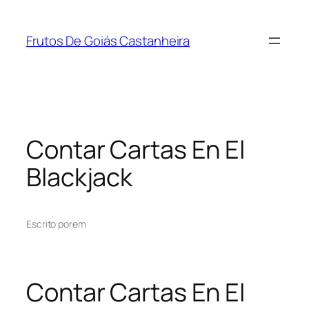
Pular
para
Frutos De Goiás Castanheira
o
conteúdo
Contar Cartas En El
Blackjack
Escrito por
em
Contar Cartas En El