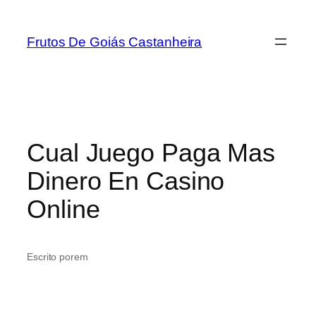
Pular
para
Frutos De Goiás Castanheira
o
conteúdo
Cual Juego Paga Mas
Dinero En Casino
Online
Escrito por
em