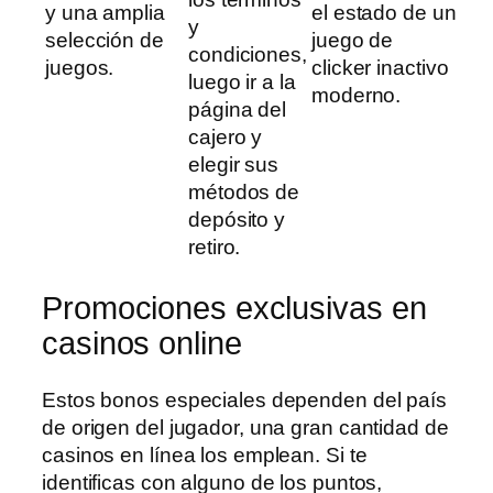
y una amplia
el estado de un
y
selección de
juego de
condiciones,
juegos.
clicker inactivo
luego ir a la
moderno.
página del
cajero y
elegir sus
métodos de
depósito y
retiro.
Promociones exclusivas en
casinos online
Estos bonos especiales dependen del país
de origen del jugador, una gran cantidad de
casinos en línea los emplean. Si te
identificas con alguno de los puntos,