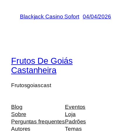
Blackjack Casino Sofort
04/04/2026
Frutos De Goiás
Castanheira
Frutosgoiascast
Blog
Eventos
Sobre
Loja
Perguntas frequentes
Padrões
Autores
Temas