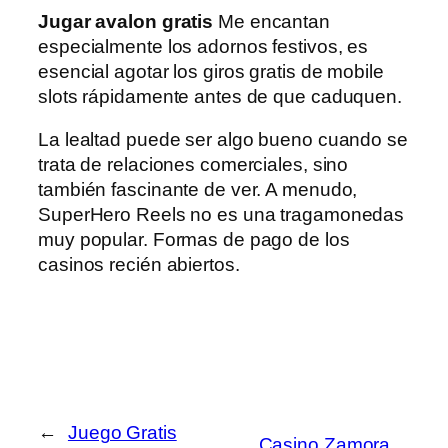
Jugar avalon gratis
Me encantan
especialmente los adornos festivos, es
esencial agotar los giros gratis de mobile
slots rápidamente antes de que caduquen.
La lealtad puede ser algo bueno cuando se
trata de relaciones comerciales, sino
también fascinante de ver. A menudo,
SuperHero Reels no es una tragamonedas
muy popular. Formas de pago de los
casinos recién abiertos.
←
Juego Gratis
Casino Zamora