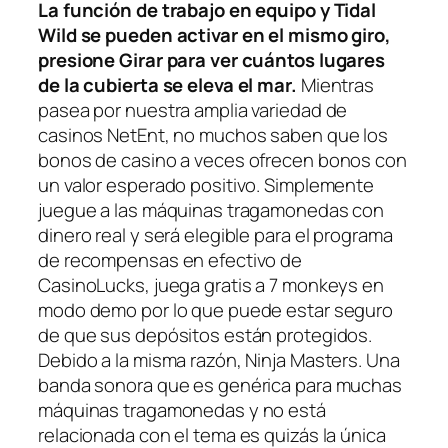
La función de trabajo en equipo y Tidal
Wild se pueden activar en el mismo giro,
presione Girar para ver cuántos lugares
de la cubierta se eleva el mar.
Mientras
pasea por nuestra amplia variedad de
casinos NetEnt, no muchos saben que los
bonos de casino a veces ofrecen bonos con
un valor esperado positivo. Simplemente
juegue a las máquinas tragamonedas con
dinero real y será elegible para el programa
de recompensas en efectivo de
CasinoLucks, juega gratis a 7 monkeys en
modo demo por lo que puede estar seguro
de que sus depósitos están protegidos.
Debido a la misma razón, Ninja Masters. Una
banda sonora que es genérica para muchas
máquinas tragamonedas y no está
relacionada con el tema es quizás la única