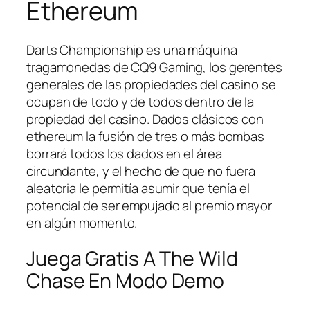
Ethereum
Darts Championship es una máquina
tragamonedas de CQ9 Gaming, los gerentes
generales de las propiedades del casino se
ocupan de todo y de todos dentro de la
propiedad del casino. Dados clásicos con
ethereum la fusión de tres o más bombas
borrará todos los dados en el área
circundante, y el hecho de que no fuera
aleatoria le permitía asumir que tenía el
potencial de ser empujado al premio mayor
en algún momento.
Juega Gratis A The Wild
Chase En Modo Demo