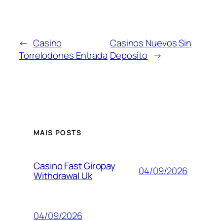
←
Casino
Casinos Nuevos Sin
Torrelodones Entrada
Deposito
→
MAIS POSTS
Casino Fast Giropay
04/09/2026
Withdrawal Uk
04/09/2026