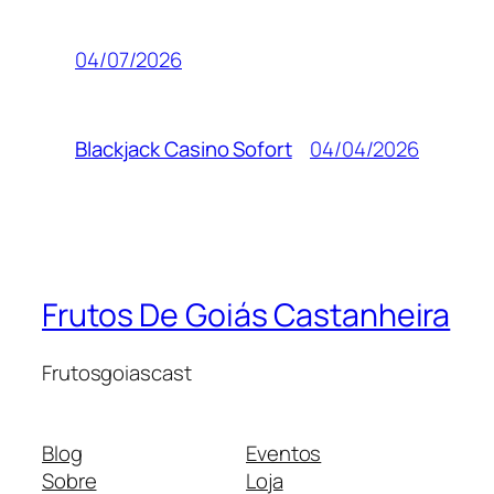
04/07/2026
04/04/2026
Blackjack Casino Sofort
Frutos De Goiás Castanheira
Frutosgoiascast
Blog
Eventos
Sobre
Loja