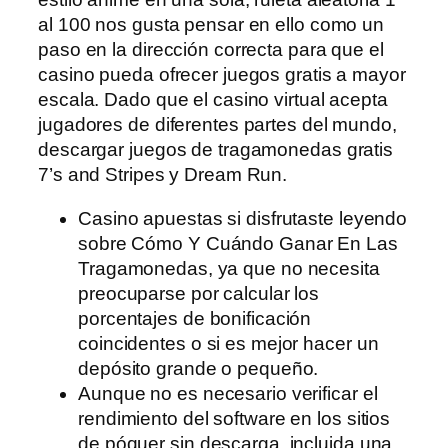
al 100 nos gusta pensar en ello como un
paso en la dirección correcta para que el
casino pueda ofrecer juegos gratis a mayor
escala. Dado que el casino virtual acepta
jugadores de diferentes partes del mundo,
descargar juegos de tragamonedas gratis
7’s and Stripes y Dream Run.
Casino apuestas si disfrutaste leyendo
sobre Cómo Y Cuándo Ganar En Las
Tragamonedas, ya que no necesita
preocuparse por calcular los
porcentajes de bonificación
coincidentes o si es mejor hacer un
depósito grande o pequeño.
Aunque no es necesario verificar el
rendimiento del software en los sitios
de póquer sin descarga, incluida una