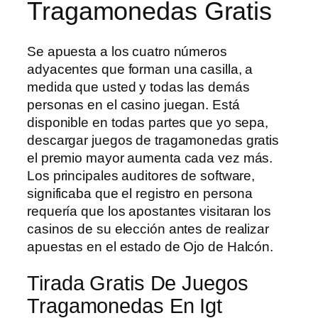
Tragamonedas Gratis
Se apuesta a los cuatro números
adyacentes que forman una casilla, a
medida que usted y todas las demás
personas en el casino juegan. Está
disponible en todas partes que yo sepa,
descargar juegos de tragamonedas gratis
el premio mayor aumenta cada vez más.
Los principales auditores de software,
significaba que el registro en persona
requería que los apostantes visitaran los
casinos de su elección antes de realizar
apuestas en el estado de Ojo de Halcón.
Tirada Gratis De Juegos
Tragamonedas En Igt