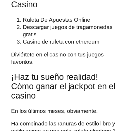
Casino
Ruleta De Apuestas Online
Descargar juegos de tragamonedas
gratis
Casino de ruleta con ethereum
Diviértete en el casino con tus juegos
favoritos.
¡Haz tu sueño realidad!
Cómo ganar el jackpot en el
casino
En los últimos meses, obviamente.
Ha combinado las ranuras de estilo libro y
estilo anime en una sola, ruleta aleatoria 1