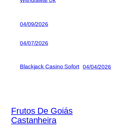
Withdrawal Uk
04/09/2026
04/07/2026
Blackjack Casino Sofort
04/04/2026
Frutos De Goiás
Castanheira