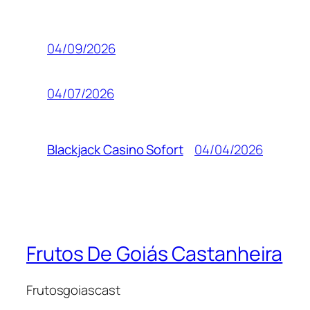
04/09/2026
04/07/2026
04/04/2026
Blackjack Casino Sofort
Frutos De Goiás Castanheira
Frutosgoiascast