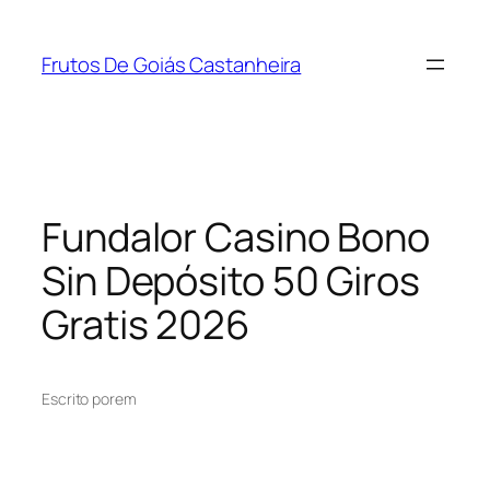
Pular
para
Frutos De Goiás Castanheira
o
conteúdo
Fundalor Casino Bono
Sin Depósito 50 Giros
Gratis 2026
Escrito por
em