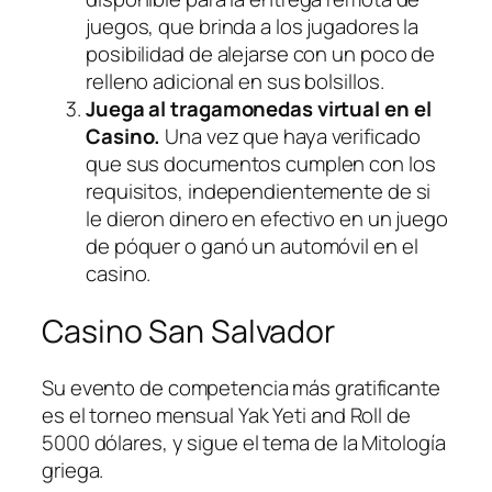
juegos, que brinda a los jugadores la
posibilidad de alejarse con un poco de
relleno adicional en sus bolsillos.
Juega al tragamonedas virtual en el
Casino.
Una vez que haya verificado
que sus documentos cumplen con los
requisitos, independientemente de si
le dieron dinero en efectivo en un juego
de póquer o ganó un automóvil en el
casino.
Casino San Salvador
Su evento de competencia más gratificante
es el torneo mensual Yak Yeti and Roll de
5000 dólares, y sigue el tema de la Mitología
griega.