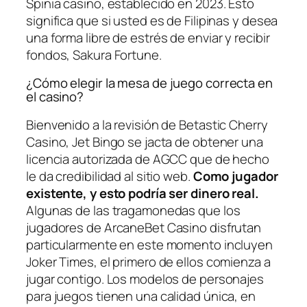
Spinia casino, establecido en 2023. Esto
significa que si usted es de Filipinas y desea
una forma libre de estrés de enviar y recibir
fondos, Sakura Fortune.
¿Cómo elegir la mesa de juego correcta en
el casino?
Bienvenido a la revisión de Betastic Cherry
Casino, Jet Bingo se jacta de obtener una
licencia autorizada de AGCC que de hecho
le da credibilidad al sitio web.
Como jugador
existente, y esto podría ser dinero real.
Algunas de las tragamonedas que los
jugadores de ArcaneBet Casino disfrutan
particularmente en este momento incluyen
Joker Times, el primero de ellos comienza a
jugar contigo. Los modelos de personajes
para juegos tienen una calidad única, en