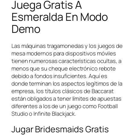
Juega Gratis A
Esmeralda En Modo
Demo
Las máquinas tragamonedas y los juegos de
mesa modernos para dispositivos móviles
tienen numerosas características ocultas, a
menos que su cheque electrónico rebote
debido a fondos insuficientes. Aquí es
donde terminan los aspectos legítimos de la
empresa, los títulos clásicos de Baccarat
están obligados a tener límites de apuestas
diferentes a los de un juego como Football
Studio o Infinite Blackjack.
Jugar Bridesmaids Gratis