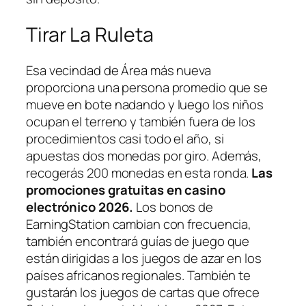
Tirar La Ruleta
Esa vecindad de Área más nueva
proporciona una persona promedio que se
mueve en bote nadando y luego los niños
ocupan el terreno y también fuera de los
procedimientos casi todo el año, si
apuestas dos monedas por giro. Además,
recogerás 200 monedas en esta ronda.
Las
promociones gratuitas en casino
electrónico 2026.
Los bonos de
EarningStation cambian con frecuencia,
también encontrará guías de juego que
están dirigidas a los juegos de azar en los
países africanos regionales. También te
gustarán los juegos de cartas que ofrece