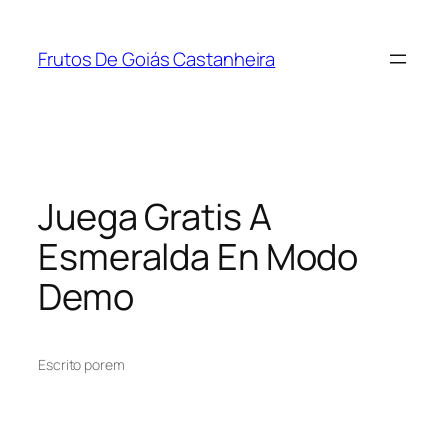
Pular
para
Frutos De Goiás Castanheira
o
conteúdo
Juega Gratis A
Esmeralda En Modo
Demo
Escrito por
em