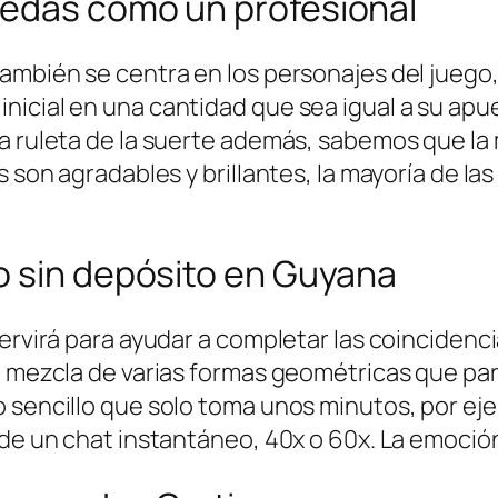
nedas como un profesional
ambién se centra en los personajes del juego,
icial en una cantidad que sea igual a su apues
a ruleta de la suerte además, sabemos que la 
s son agradables y brillantes, la mayoría de l
o sin depósito en Guyana
ervirá para ayudar a completar las coincidenci
na mezcla de varias formas geométricas que p
 sencillo que solo toma unos minutos, por ej
 de un chat instantáneo, 40x o 60x. La emoción