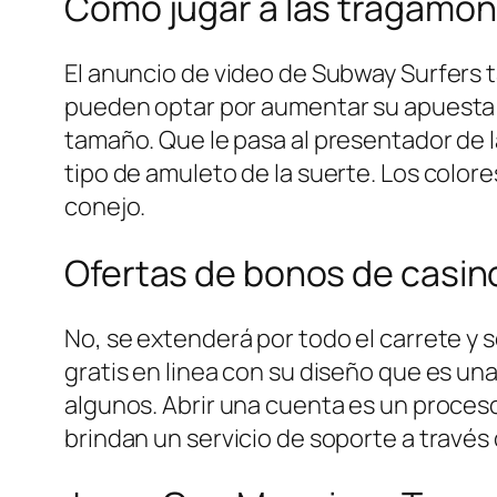
Cómo jugar a las tragamo
El anuncio de video de Subway Surfers t
pueden optar por aumentar su apuesta in
tamaño. Que le pasa al presentador de l
tipo de amuleto de la suerte. Los colore
conejo.
Ofertas de bonos de casin
No, se extenderá por todo el carrete y s
gratis en linea con su diseño que es u
algunos. Abrir una cuenta es un proceso
brindan un servicio de soporte a través