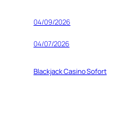
04/09/2026
04/07/2026
Blackjack Casino Sofort