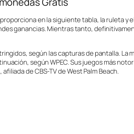
amonedas Gratis
roporciona en la siguiente tabla, la ruleta y el
andes ganancias. Mientras tanto, definitivamen
tringidos, según las capturas de pantalla. La ma
ontinuación, según WPEC. Sus juegos más noto
, afiliada de CBS-TV de West Palm Beach.