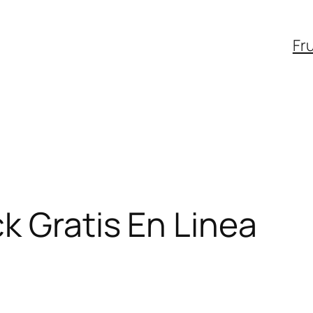
Fr
k Gratis En Linea