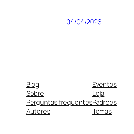
04/04/2026
Blog
Eventos
Sobre
Loja
Perguntas frequentes
Padrões
Autores
Temas