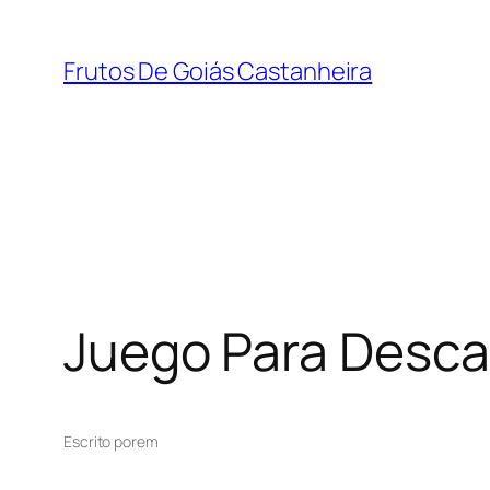
Pular
para
Frutos De Goiás Castanheira
o
conteúdo
Juego Para Desca
Escrito por
em