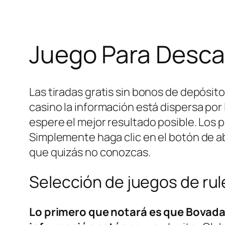
Juego Para Desca
Las tiradas gratis sin bonos de depósito
casino la información está dispersa por 
espere el mejor resultado posible. Los 
Simplemente haga clic en el botón de ab
que quizás no conozcas.
Selección de juegos de rul
Lo primero que notará es que Bovada e