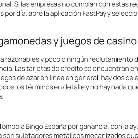
nal. Si las empresas no cumplan con estas re
 por día, abre la aplicación FastPay y seleccio
agamonedas y juegos de casino 
ta razonables y poco o ningún reclutamiento 
cia. Las tarjetas de crédito se encuentran e
 juegos de azar en línea en general, hay dos de 
dos los términos en detalle y no hay nada que 
a.
ómbola Bingo España por ganancia, con la ayu
a son sujetadores metálicos mecanizados que se