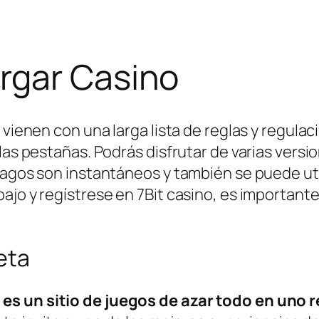
rgar Casino
 vienen con una larga lista de reglas y regula
las pestañas. Podrás disfrutar de varias versi
pagos son instantáneos y también se puede util
ajo y regístrese en 7Bit casino, es important
eta
s un sitio de juegos de azar todo en uno r