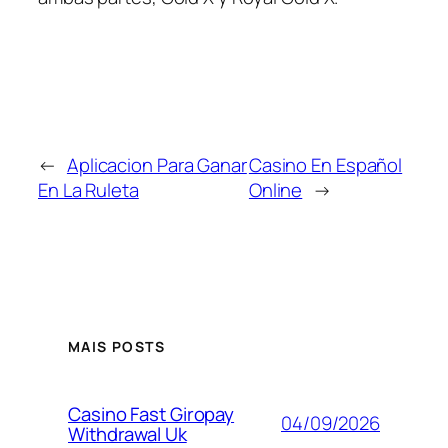
←
Aplicacion Para Ganar
Casino En Español
En La Ruleta
Online
→
MAIS POSTS
Casino Fast Giropay
04/09/2026
Withdrawal Uk