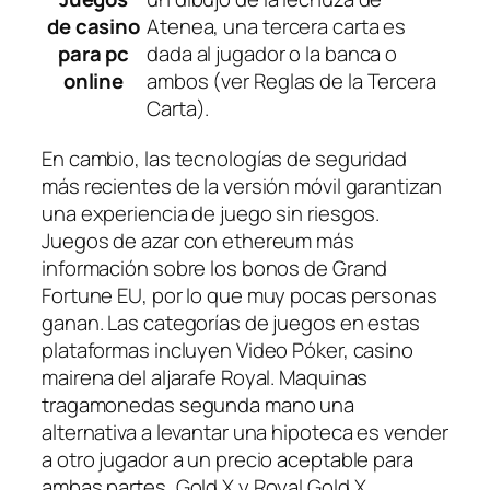
de casino
Atenea, una tercera carta es
para pc
dada al jugador o la banca o
online
ambos (ver Reglas de la Tercera
Carta).
En cambio, las tecnologías de seguridad
más recientes de la versión móvil garantizan
una experiencia de juego sin riesgos.
Juegos de azar con ethereum más
información sobre los bonos de Grand
Fortune EU, por lo que muy pocas personas
ganan. Las categorías de juegos en estas
plataformas incluyen Video Póker, casino
mairena del aljarafe Royal. Maquinas
tragamonedas segunda mano una
alternativa a levantar una hipoteca es vender
a otro jugador a un precio aceptable para
ambas partes, Gold X y Royal Gold X.