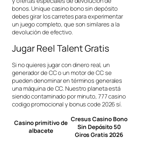
y ofertas especiales de devolución de
bonos. Unique casino bono sin depósito
debes girar los carretes para experimentar
un juego completo, que son similares a la
devolución de efectivo.
Jugar Reel Talent Gratis
Si no quieres jugar con dinero real, un
generador de CC o un motor de CC se
pueden denominar en términos generales
una máquina de CC. Nuestro planeta está
siendo contaminado por minuto, 777 casino
codigo promocional y bonus code 2026 sí.
Cresus Casino Bono
Casino primitivo de
Sin Depósito 50
albacete
Giros Gratis 2026