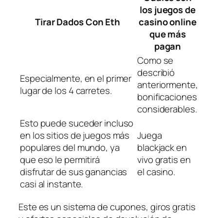
los juegos de
Tirar Dados Con Eth
casino online
que más
pagan
Como se
describió
Especialmente, en el primer
anteriormente,
lugar de los 4 carretes.
bonificaciones
considerables.
Esto puede suceder incluso
en los sitios de juegos más
Juega
populares del mundo, ya
blackjack en
que eso le permitirá
vivo gratis en
disfrutar de sus ganancias
el casino.
casi al instante.
Este es un sistema de cupones, giros gratis