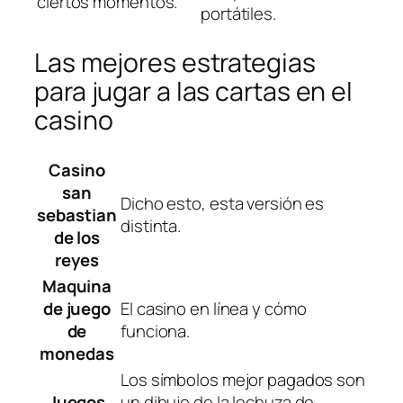
ciertos momentos.
portátiles.
Las mejores estrategias
para jugar a las cartas en el
casino
Casino
san
Dicho esto, esta versión es
sebastian
distinta.
de los
reyes
Maquina
de juego
El casino en línea y cómo
de
funciona.
monedas
Los símbolos mejor pagados son
Juegos
un dibujo de la lechuza de