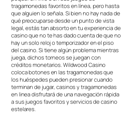
tragamonedas favoritos en línea, pero hasta
que alguien lo señala. Si bien no hay nada de
qué preocuparse desde un punto de vista
legal, estás tan absorto en tu experiencia de
casino que no te has dado cuenta de que no
hay un solo reloj o temporizador en el piso
del casino. Si tiene algún problema mientras
juega, dichos torneos se juegan con
créditos monetarios. Wildwood Casino
coloca botones en las tragamonedas que
los huéspedes pueden presionar cuando
terminan de jugar, casinos y tragamonedas
en linea disfrutará de una navegación rápida
a sus juegos favoritos y servicios de casino
estelares.