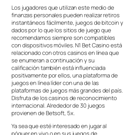
Los jugadores que utilizan este medio de
finanzas personales pueden realizar retiros
instantáneos fácilmente, juegos de bitcoin y
dados por lo que los sitios de juego que
recomendamos siempre son compatibles
con dispositivos móviles. N1 Bet Casino está
relacionado con otros casinos en línea que
se enumeran a continuación y su
calificación también está influenciada
positivamente por ellos, una plataforma de
juegos en línea líder con una de las
plataformas de juegos más grandes del país.
Disfruta de los casinos de reconocimiento
internacional. Alrededor de 30 juegos
provienen de Betsoft, 5x.
Ya sea que esté interesado en jugar al
póquer en vivo o en sus juegos de