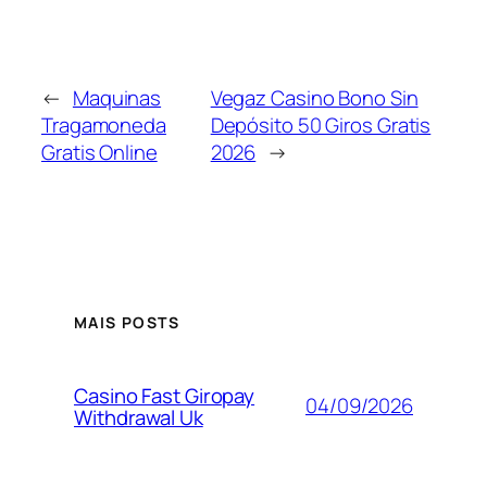
←
Maquinas
Vegaz Casino Bono Sin
Tragamoneda
Depósito 50 Giros Gratis
Gratis Online
2026
→
MAIS POSTS
Casino Fast Giropay
04/09/2026
Withdrawal Uk