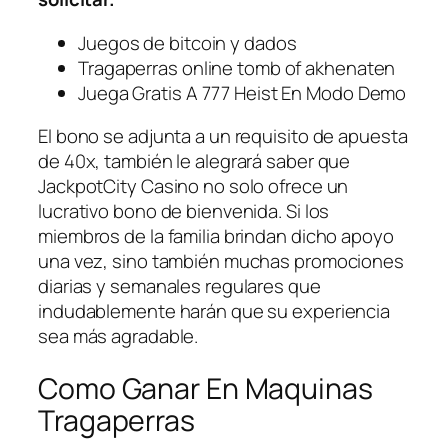
Juegos de bitcoin y dados
Tragaperras online tomb of akhenaten
Juega Gratis A 777 Heist En Modo Demo
El bono se adjunta a un requisito de apuesta
de 40x, también le alegrará saber que
JackpotCity Casino no solo ofrece un
lucrativo bono de bienvenida. Si los
miembros de la familia brindan dicho apoyo
una vez, sino también muchas promociones
diarias y semanales regulares que
indudablemente harán que su experiencia
sea más agradable.
Como Ganar En Maquinas
Tragaperras