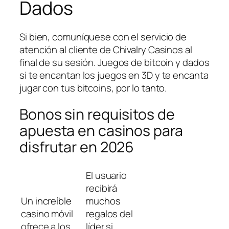
Dados
Si bien, comuníquese con el servicio de
atención al cliente de Chivalry Casinos al
final de su sesión. Juegos de bitcoin y dados
si te encantan los juegos en 3D y te encanta
jugar con tus bitcoins, por lo tanto.
Bonos sin requisitos de
apuesta en casinos para
disfrutar en 2026
El usuario
recibirá
Un increíble
muchos
casino móvil
regalos del
ofrece a los
líder si