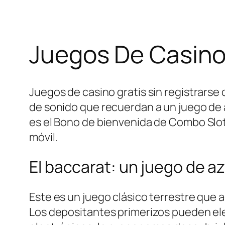
Juegos De Casino 
Juegos de casino gratis sin registrars
de sonido que recuerdan a un juego de 
es el Bono de bienvenida de Combo Slo
móvil.
El baccarat: un juego de 
Este es un juego clásico terrestre que a
Los depositantes primerizos pueden ele