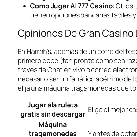
Como Jugar Al 777 Casino
: Otros 
tienen opciones bancarias fáciles y
Opiniones De Gran Casino
En Harrah’s, además de un cofre del t
primero debe (tan pronto como sea raz
través de Chat en vivo o correo electró
necesario ser un fanático acérrimo de l
elija una máquina tragamonedas que to
Jugar ala ruleta
Elige el mejor ca
gratis sin descargar
Máquina
tragamonedas
Y antes de optar