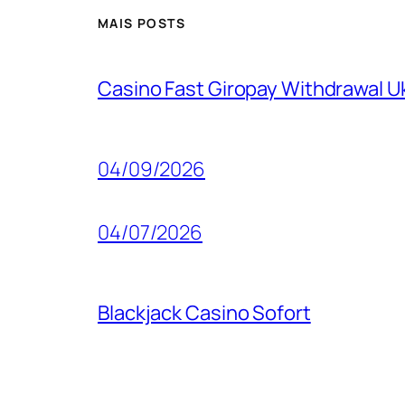
MAIS POSTS
Casino Fast Giropay Withdrawal U
04/09/2026
04/07/2026
Blackjack Casino Sofort