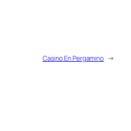
Casino En Pergamino
→