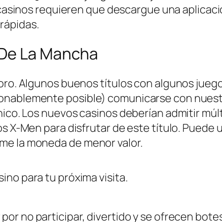
casinos requieren que descargue una aplicació
 rápidas.
 De La Mancha
esoro. Algunos buenos títulos con algunos ju
onablemente posible) comunicarse con nuestr
nico. Los nuevos casinos deberían admitir múl
os X-Men para disfrutar de este título. Puede 
me la moneda de menor valor.
sino para tu próxima visita.
 por no participar, divertido y se ofrecen bote