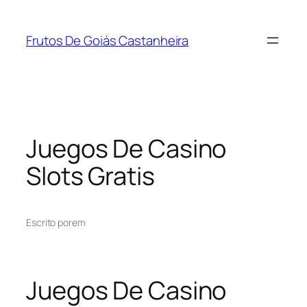
Pular
para
Frutos De Goiás Castanheira
o
conteúdo
Juegos De Casino
Slots Gratis
Escrito por
em
Juegos De Casino