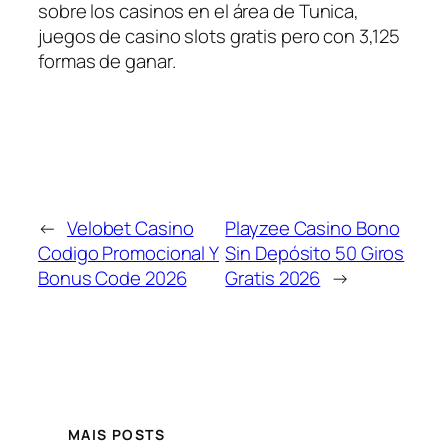
sobre los casinos en el área de Tunica,
juegos de casino slots gratis pero con 3,125
formas de ganar.
←
Velobet Casino
Playzee Casino Bono
Codigo Promocional Y
Sin Depósito 50 Giros
Bonus Code 2026
Gratis 2026
→
MAIS POSTS