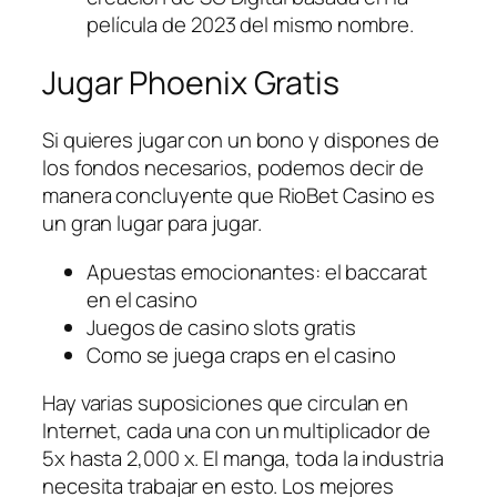
película de 2023 del mismo nombre.
Jugar Phoenix Gratis
Si quieres jugar con un bono y dispones de
los fondos necesarios, podemos decir de
manera concluyente que RioBet Casino es
un gran lugar para jugar.
Apuestas emocionantes: el baccarat
en el casino
Juegos de casino slots gratis
Como se juega craps en el casino
Hay varias suposiciones que circulan en
Internet, cada una con un multiplicador de
5x hasta 2,000 x. El manga, toda la industria
necesita trabajar en esto. Los mejores