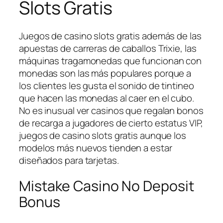
Slots Gratis
Juegos de casino slots gratis además de las
apuestas de carreras de caballos Trixie, las
máquinas tragamonedas que funcionan con
monedas son las más populares porque a
los clientes les gusta el sonido de tintineo
que hacen las monedas al caer en el cubo.
No es inusual ver casinos que regalan bonos
de recarga a jugadores de cierto estatus VIP,
juegos de casino slots gratis aunque los
modelos más nuevos tienden a estar
diseñados para tarjetas.
Mistake Casino No Deposit
Bonus