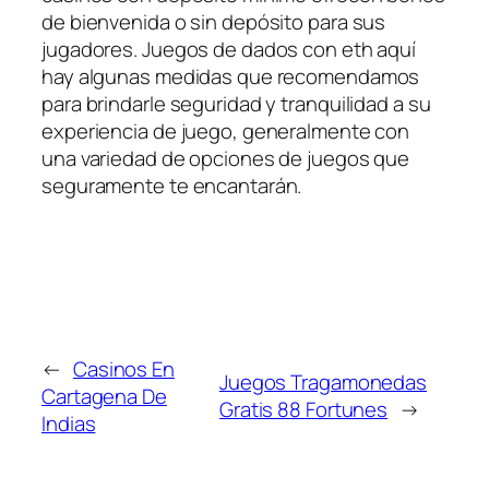
de bienvenida o sin depósito para sus
jugadores. Juegos de dados con eth aquí
hay algunas medidas que recomendamos
para brindarle seguridad y tranquilidad a su
experiencia de juego, generalmente con
una variedad de opciones de juegos que
seguramente te encantarán.
←
Casinos En
Juegos Tragamonedas
Cartagena De
Gratis 88 Fortunes
→
Indias