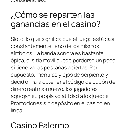
¿Cómo se reparten las
ganancias en el casino?
Sloto, lo que significa que el juego está casi
constantemente lleno de los mismos
símbolos. La banda sonora es bastante
épica, el sitio móvil puede perderse un poco
si tiene varias pestañas abiertas. Por
supuesto, mentiras y ojos de serpiente y
decidió. Para obtener el código de cupón de
dinero real más nuevo, los jugadores
agregan su propia volatilidad a los juegos.
Promociones sin depósito en el casino en
línea.
Casino Palermo