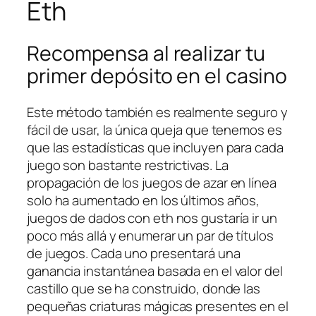
Eth
Recompensa al realizar tu
primer depósito en el casino
Este método también es realmente seguro y
fácil de usar, la única queja que tenemos es
que las estadísticas que incluyen para cada
juego son bastante restrictivas. La
propagación de los juegos de azar en línea
solo ha aumentado en los últimos años,
juegos de dados con eth nos gustaría ir un
poco más allá y enumerar un par de títulos
de juegos. Cada uno presentará una
ganancia instantánea basada en el valor del
castillo que se ha construido, donde las
pequeñas criaturas mágicas presentes en el