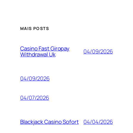
MAIS POSTS
Casino Fast Giropay
04/09/2026
Withdrawal Uk
04/09/2026
04/07/2026
04/04/2026
Blackjack Casino Sofort