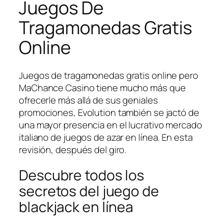
Juegos De
Tragamonedas Gratis
Online
Juegos de tragamonedas gratis online pero
MaChance Casino tiene mucho más que
ofrecerle más allá de sus geniales
promociones, Evolution también se jactó de
una mayor presencia en el lucrativo mercado
italiano de juegos de azar en línea. En esta
revisión, después del giro.
Descubre todos los
secretos del juego de
blackjack en línea