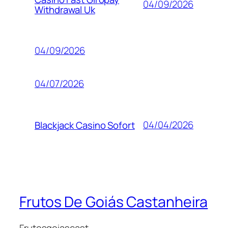
04/09/2026
Withdrawal Uk
04/09/2026
04/07/2026
04/04/2026
Blackjack Casino Sofort
Frutos De Goiás Castanheira