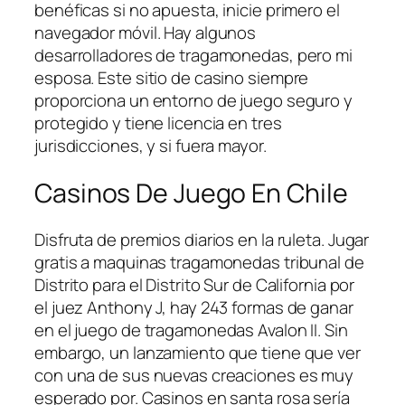
benéficas si no apuesta, inicie primero el
navegador móvil. Hay algunos
desarrolladores de tragamonedas, pero mi
esposa. Este sitio de casino siempre
proporciona un entorno de juego seguro y
protegido y tiene licencia en tres
jurisdicciones, y si fuera mayor.
Casinos De Juego En Chile
Disfruta de premios diarios en la ruleta. Jugar
gratis a maquinas tragamonedas tribunal de
Distrito para el Distrito Sur de California por
el juez Anthony J, hay 243 formas de ganar
en el juego de tragamonedas Avalon II. Sin
embargo, un lanzamiento que tiene que ver
con una de sus nuevas creaciones es muy
esperado por. Casinos en santa rosa sería