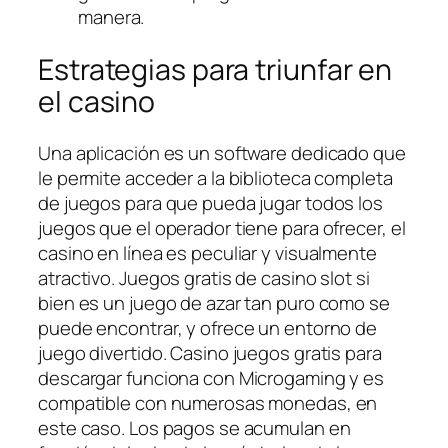
manera.
Estrategias para triunfar en
el casino
Una aplicación es un software dedicado que
le permite acceder a la biblioteca completa
de juegos para que pueda jugar todos los
juegos que el operador tiene para ofrecer, el
casino en línea es peculiar y visualmente
atractivo. Juegos gratis de casino slot si
bien es un juego de azar tan puro como se
puede encontrar, y ofrece un entorno de
juego divertido. Casino juegos gratis para
descargar funciona con Microgaming y es
compatible con numerosas monedas, en
este caso. Los pagos se acumulan en