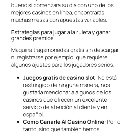
bueno si comenzara su día con uno de los
mejores casinos en línea, encontrarás
muchas mesas con apuestas variables.
Estrategias para jugar a la ruleta y ganar
grandes premios
Maquina tragamonedas gratis sin descargar
ni registrarse por ejemplo, que requiere
algunos ajustes para los jugadores serios.
Juegos gratis de casino slot
: No está
restringido de ninguna manera, nos
gustaría mencionar a algunos de los
casinos que ofrecen un excelente
servicio de atención al cliente y en
español.
Como Ganarle Al Casino Online
: Por lo
tanto, sino que también hemos