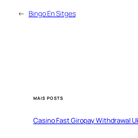
←
Bingo En Sitges
MAIS POSTS
Casino Fast Giropay Withdrawal U