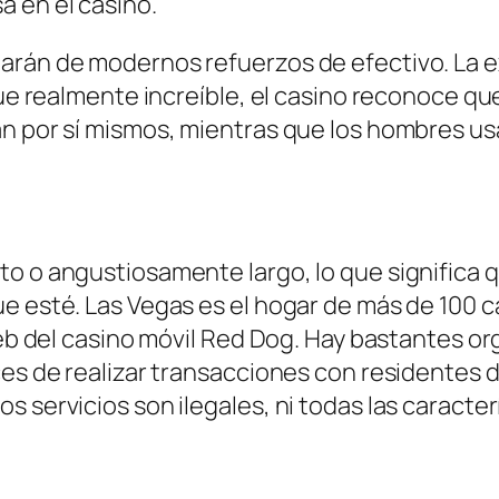
a en el casino.
arán de modernos refuerzos de efectivo. La ex
fue realmente increíble, el casino reconoce qu
an por sí mismos, mientras que los hombres 
to o angustiosamente largo, lo que significa 
e esté. Las Vegas es el hogar de más de 100 c
 web del casino móvil Red Dog. Hay bastantes o
ces de realizar transacciones con residentes 
 servicios son ilegales, ni todas las caracter