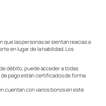
en que las personas se sientan reacias a
rte en lugar de la habilidad. Los
 de débito, puede acceder a todas
 de pago están certificados de forma
én cuentan con varios bonos en este