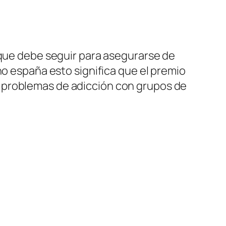
 que debe seguir para asegurarse de
no españa esto significa que el premio
 problemas de adicción con grupos de