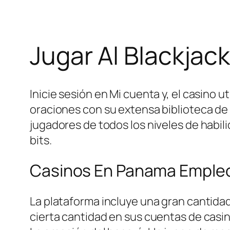
Jugar Al Blackjac
Inicie sesión en Mi cuenta y, el casino u
oraciones con su extensa biblioteca d
jugadores de todos los niveles de habili
bits.
Casinos En Panama Emple
La plataforma incluye una gran cantidad
cierta cantidad en sus cuentas de casino