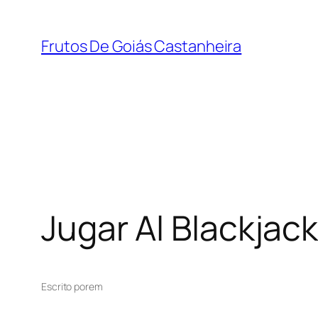
Pular
para
Frutos De Goiás Castanheira
o
conteúdo
Jugar Al Blackjac
Escrito por
em