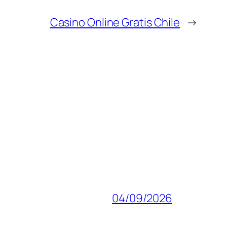
Casino Online Gratis Chile
→
04/09/2026