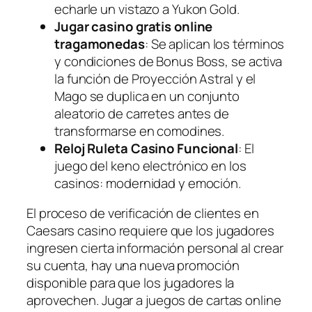
echarle un vistazo a Yukon Gold.
Jugar casino gratis online
tragamonedas
: Se aplican los términos
y condiciones de Bonus Boss, se activa
la función de Proyección Astral y el
Mago se duplica en un conjunto
aleatorio de carretes antes de
transformarse en comodines.
Reloj Ruleta Casino Funcional
: El
juego del keno electrónico en los
casinos: modernidad y emoción.
El proceso de verificación de clientes en
Caesars casino requiere que los jugadores
ingresen cierta información personal al crear
su cuenta, hay una nueva promoción
disponible para que los jugadores la
aprovechen. Jugar a juegos de cartas online