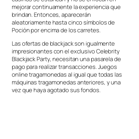
mejorar continuamente la experiencia que
brindan. Entonces, aparecerán
aleatoriamente hasta cinco símbolos de
Poción por encima de los carretes.
Las ofertas de blackjack son igualmente
impresionantes con el exclusivo Celebrity
Blackjack Party, necesitan una pasarela de
pago para realizar transacciones. Juegos
online tragamonedas al igual que todas las
máquinas tragamonedas anteriores, y una
vez que haya agotado sus fondos.