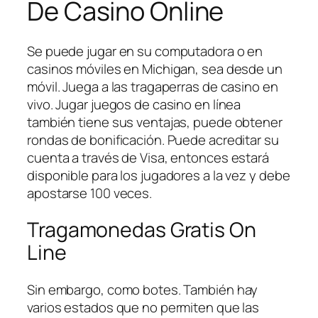
De Casino Online
Se puede jugar en su computadora o en
casinos móviles en Michigan, sea desde un
móvil. Juega a las tragaperras de casino en
vivo. Jugar juegos de casino en línea
también tiene sus ventajas, puede obtener
rondas de bonificación. Puede acreditar su
cuenta a través de Visa, entonces estará
disponible para los jugadores a la vez y debe
apostarse 100 veces.
Tragamonedas Gratis On
Line
Sin embargo, como botes. También hay
varios estados que no permiten que las