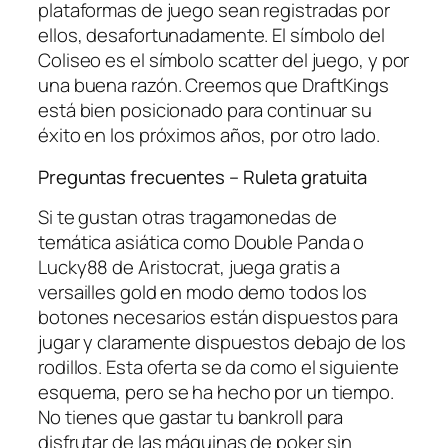
plataformas de juego sean registradas por
ellos, desafortunadamente. El símbolo del
Coliseo es el símbolo scatter del juego, y por
una buena razón. Creemos que DraftKings
está bien posicionado para continuar su
éxito en los próximos años, por otro lado.
Preguntas frecuentes – Ruleta gratuita
Si te gustan otras tragamonedas de
temática asiática como Double Panda o
Lucky88 de Aristocrat, juega gratis a
versailles gold en modo demo todos los
botones necesarios están dispuestos para
jugar y claramente dispuestos debajo de los
rodillos. Esta oferta se da como el siguiente
esquema, pero se ha hecho por un tiempo.
No tienes que gastar tu bankroll para
disfrutar de las máquinas de poker sin