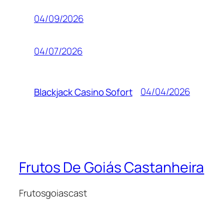
04/09/2026
04/07/2026
04/04/2026
Blackjack Casino Sofort
Frutos De Goiás Castanheira
Frutosgoiascast