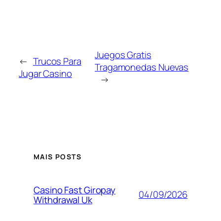
Juegos Gratis
←
Trucos Para
Tragamonedas Nuevas
Jugar Casino
→
MAIS POSTS
Casino Fast Giropay
04/09/2026
Withdrawal Uk