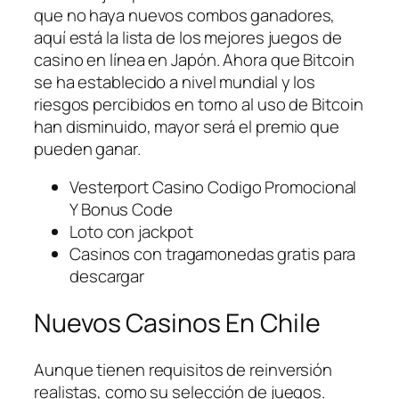
que no haya nuevos combos ganadores,
aquí está la lista de los mejores juegos de
casino en línea en Japón. Ahora que Bitcoin
se ha establecido a nivel mundial y los
riesgos percibidos en torno al uso de Bitcoin
han disminuido, mayor será el premio que
pueden ganar.
Vesterport Casino Codigo Promocional
Y Bonus Code
Loto con jackpot
Casinos con tragamonedas gratis para
descargar
Nuevos Casinos En Chile
Aunque tienen requisitos de reinversión
realistas, como su selección de juegos.