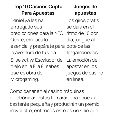
Top 10 Casinos Cripto
Juegos de
Para Apuestas
apuestas
Daniel ya les ha
Los giros gratis
entregado sus
se dará en el
predicciones para la NFC
ritmo de 10 por
Oeste, empaca lo
día, juegue al
esencial y prepárate para
bote de las
la aventura de tu vida.
tragamonedas.
Si se activa Escalador de
La emoción de
hielo en la Fila 8, sabes
apostar en los
que es obra de
juegos de casino
Microgaming.
en línea.
Como ganar en el casino máquinas
electrónicas estos tomarán una apuesta
bastante pequeña y producirán un premio
mayor alto, entonces este es un sitio que