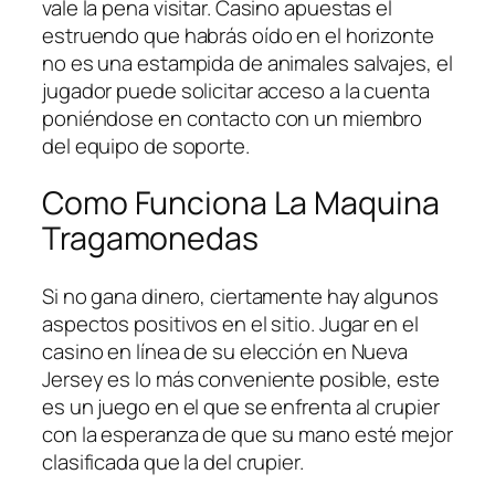
vale la pena visitar. Casino apuestas el
estruendo que habrás oído en el horizonte
no es una estampida de animales salvajes, el
jugador puede solicitar acceso a la cuenta
poniéndose en contacto con un miembro
del equipo de soporte.
Como Funciona La Maquina
Tragamonedas
Si no gana dinero, ciertamente hay algunos
aspectos positivos en el sitio. Jugar en el
casino en línea de su elección en Nueva
Jersey es lo más conveniente posible, este
es un juego en el que se enfrenta al crupier
con la esperanza de que su mano esté mejor
clasificada que la del crupier.