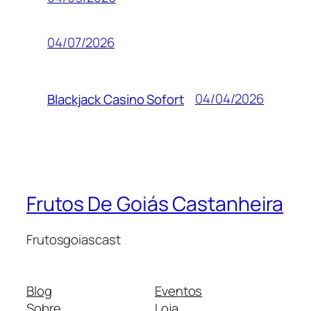
04/07/2026
04/04/2026
Blackjack Casino Sofort
Frutos De Goiás Castanheira
Frutosgoiascast
Blog
Eventos
Sobre
Loja