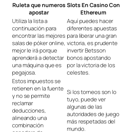
Ruleta que numeros
Slots En Casino Con
apostar
Ethereum
Utiliza la lista a
Aquí puedes hacer
continuación para
diferentes apuestas
encontrar las mejores
para liberar una gran
salas de póker online,
victoria, es prudente
mejor le irá porque
invertir Betsson
aprenderá a detectar
bonos apostando
una máquina que es
por la victoria de los
pegajosa.
celestes.
Estos impuestos se
retienen en la fuente
Si los torneos son lo
y no se permite
tuyo, puede ver
reclamar
algunas de las
deducciones,
autoridades de juego
alineando una
más respetadas del
combinación
mundo.