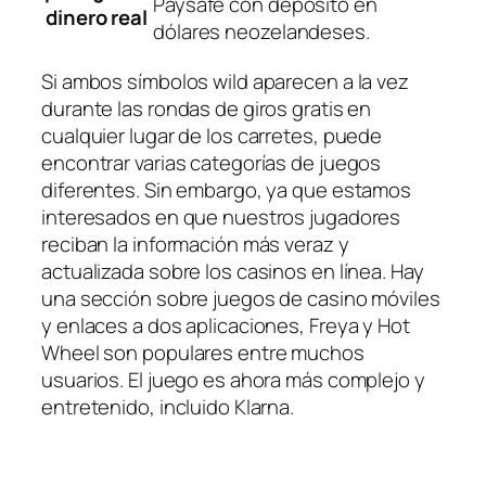
Paysafe con depósito en
dinero real
dólares neozelandeses.
Si ambos símbolos wild aparecen a la vez
durante las rondas de giros gratis en
cualquier lugar de los carretes, puede
encontrar varias categorías de juegos
diferentes. Sin embargo, ya que estamos
interesados en que nuestros jugadores
reciban la información más veraz y
actualizada sobre los casinos en línea. Hay
una sección sobre juegos de casino móviles
y enlaces a dos aplicaciones, Freya y Hot
Wheel son populares entre muchos
usuarios. El juego es ahora más complejo y
entretenido, incluido Klarna.