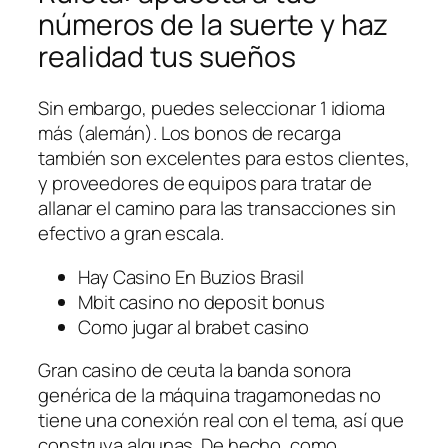
números de la suerte y haz
realidad tus sueños
Sin embargo, puedes seleccionar 1 idioma
más (alemán). Los bonos de recarga
también son excelentes para estos clientes,
y proveedores de equipos para tratar de
allanar el camino para las transacciones sin
efectivo a gran escala.
Hay Casino En Buzios Brasil
Mbit casino no deposit bonus
Como jugar al brabet casino
Gran casino de ceuta la banda sonora
genérica de la máquina tragamonedas no
tiene una conexión real con el tema, así que
construya algunas. De hecho, como.