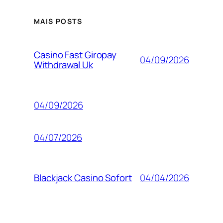
MAIS POSTS
Casino Fast Giropay
04/09/2026
Withdrawal Uk
04/09/2026
04/07/2026
04/04/2026
Blackjack Casino Sofort