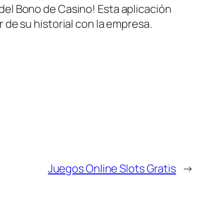
s del Bono de Casino! Esta aplicación
de su historial con la empresa.
Juegos Online Slots Gratis
→