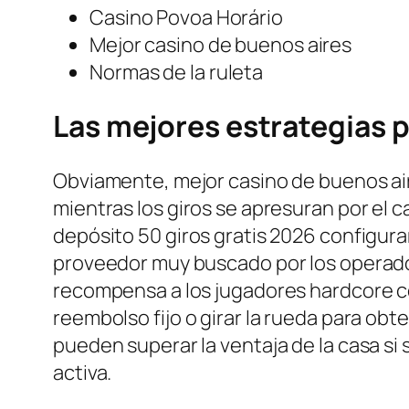
Casino Povoa Horário
Mejor casino de buenos aires
Normas de la ruleta
Las mejores estrategias pa
Obviamente, mejor casino de buenos air
mientras los giros se apresuran por el 
depósito 50 giros gratis 2026 configur
proveedor muy buscado por los operador
recompensa a los jugadores hardcore co
reembolso fijo o girar la rueda para obt
pueden superar la ventaja de la casa si
activa.