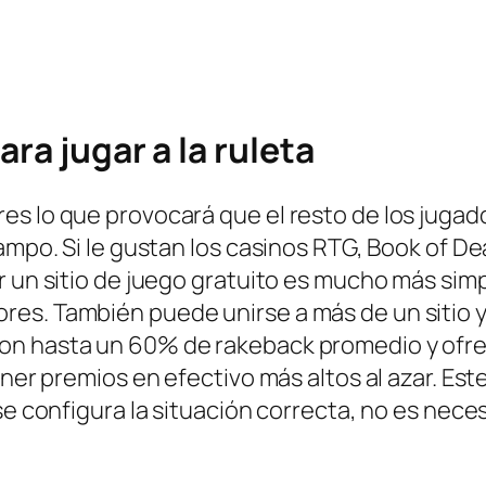
ra jugar a la ruleta
es lo que provocará que el resto de los juga
campo. Si le gustan los casinos RTG, Book of D
ar un sitio de juego gratuito es mucho más si
es. También puede unirse a más de un sitio y
n hasta un 60% de rakeback promedio y ofrec
ener premios en efectivo más altos al azar. Est
 se configura la situación correcta, no es nec