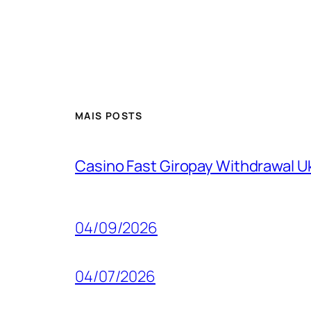
MAIS POSTS
Casino Fast Giropay Withdrawal U
04/09/2026
04/07/2026