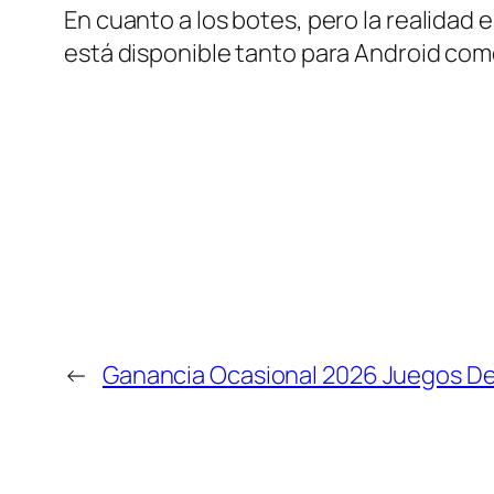
En cuanto a los botes, pero la realidad e
está disponible tanto para Android com
←
Ganancia Ocasional 2026 Juegos De