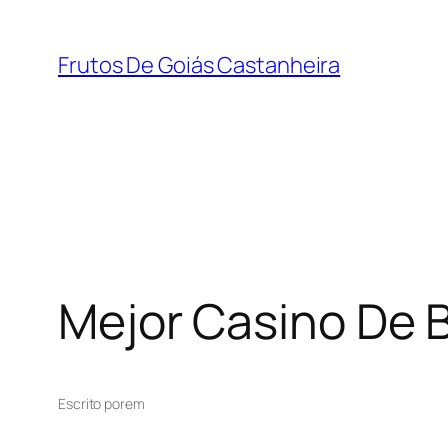
Pular
para
Frutos De Goiás Castanheira
o
conteúdo
Mejor Casino De 
Escrito por
em