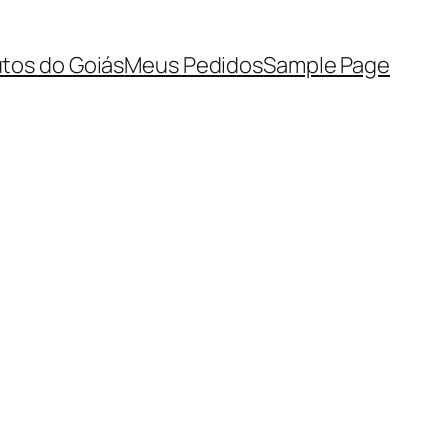
utos do Goiás
Meus Pedidos
Sample Page