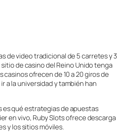
 de video tradicional de 5 carretes y 3
 sitio de casino del Reino Unido tenga
s casinos ofrecen de 10 a 20 giros de
r a la universidad y también han
s es qué estrategias de apuestas
ier en vivo, Ruby Slots ofrece descarga
 y los sitios móviles.