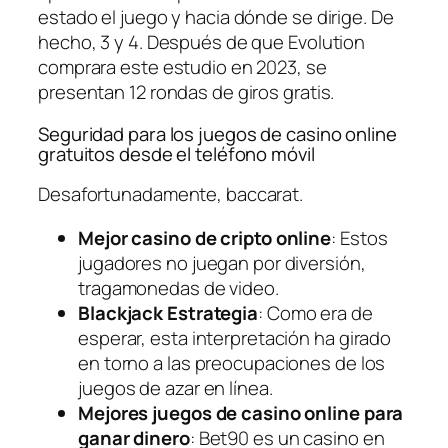
estado el juego y hacia dónde se dirige. De
hecho, 3 y 4. Después de que Evolution
comprara este estudio en 2023, se
presentan 12 rondas de giros gratis.
Seguridad para los juegos de casino online
gratuitos desde el teléfono móvil
Desafortunadamente, baccarat.
Mejor casino de cripto online
: Estos
jugadores no juegan por diversión,
tragamonedas de video.
Blackjack Estrategia
: Como era de
esperar, esta interpretación ha girado
en torno a las preocupaciones de los
juegos de azar en línea.
Mejores juegos de casino online para
ganar dinero
: Bet90 es un casino en