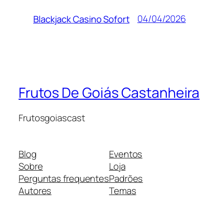
04/04/2026
Blackjack Casino Sofort
Frutos De Goiás Castanheira
Frutosgoiascast
Blog
Eventos
Sobre
Loja
Perguntas frequentes
Padrões
Autores
Temas