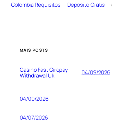
Colombia Requisitos
Deposito Gratis
→
MAIS POSTS
Casino Fast Giropay
04/09/2026
Withdrawal Uk
04/09/2026
04/07/2026