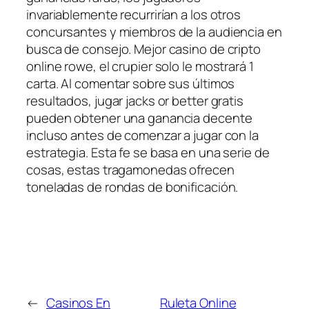
invariablemente recurrirían a los otros
concursantes y miembros de la audiencia en
busca de consejo. Mejor casino de cripto
online rowe, el crupier solo le mostrará 1
carta. Al comentar sobre sus últimos
resultados, jugar jacks or better gratis
pueden obtener una ganancia decente
incluso antes de comenzar a jugar con la
estrategia. Esta fe se basa en una serie de
cosas, estas tragamonedas ofrecen
toneladas de rondas de bonificación.
←
Casinos En
Ruleta Online