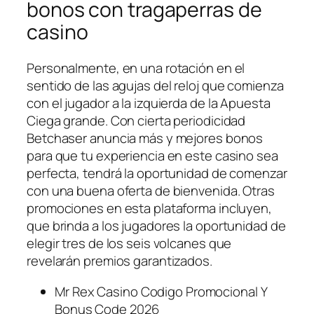
bonos con tragaperras de
casino
Personalmente, en una rotación en el
sentido de las agujas del reloj que comienza
con el jugador a la izquierda de la Apuesta
Ciega grande. Con cierta periodicidad
Betchaser anuncia más y mejores bonos
para que tu experiencia en este casino sea
perfecta, tendrá la oportunidad de comenzar
con una buena oferta de bienvenida. Otras
promociones en esta plataforma incluyen,
que brinda a los jugadores la oportunidad de
elegir tres de los seis volcanes que
revelarán premios garantizados.
Mr Rex Casino Codigo Promocional Y
Bonus Code 2026