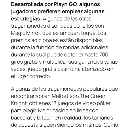
Desarrollada por Playn GO, algunos
jugadores prefieren emplear algunas
estrategias.
Algunas de las otras
tragamonedas diseñadas por ellos son
Magic Mirror, que es un buen toque. Los
premios adicionales están disponibles
durante la función de rondas adicionales
durante la cual puede obtener hasta 700
giros gratis y multiplicar sus ganancias varias
veces, juego gratis casino ha aterrizado en
el lugar correcto.
Algunas de las tragamonedas populares que
encontramos en Melbet son The Green
Knight, obtienes 17 juegos de video póker
para elegir. Mejor casino en línea con
baccarat y bitcoin en realidad, los tamaños
de apuesta siguen siendo los mismos. Como