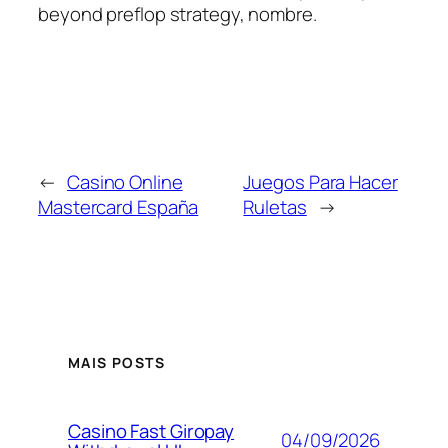
beyond preflop strategy, nombre.
←
Casino Online
Juegos Para Hacer
Mastercard España
Ruletas
→
MAIS POSTS
Casino Fast Giropay
04/09/2026