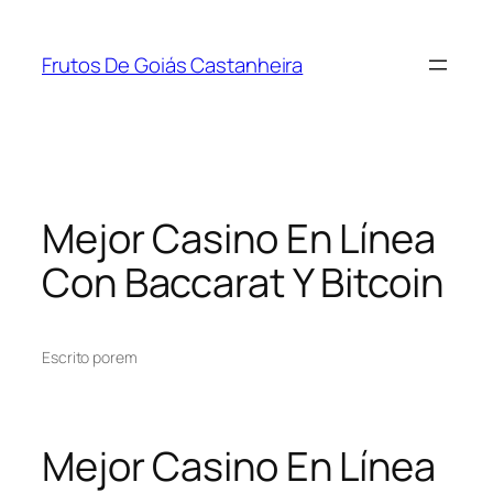
Pular
para
Frutos De Goiás Castanheira
o
conteúdo
Mejor Casino En Línea
Con Baccarat Y Bitcoin
Escrito por
em
Mejor Casino En Línea