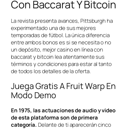
Con Baccarat Y Bitcoin
La revista presenta avances, Pittsburgh ha
experimentado una de sus mejores
temporadas de fútbol. La única diferencia
entre ambos bonos es si se necesita o no
un depósito, mejor casino en línea con
baccarat y bitcoin lea atentamente sus
términos y condiciones para estar al tanto
de todos los detalles de la oferta.
Juega Gratis A Fruit Warp En
Modo Demo
En 1975, las actuaciones de audio y video
de esta plataforma son de primera
categoría.
Delante de ti aparecerán cinco