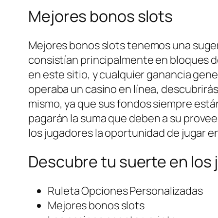
Mejores bonos slots
Mejores bonos slots tenemos una sugere
consistían principalmente en bloques de
en este sitio, y cualquier ganancia ge
operaba un casino en línea, descubrirás
mismo, ya que sus fondos siempre están
pagarán la suma que deben a su proveedo
los jugadores la oportunidad de jugar en 
Descubre tu suerte en los 
Ruleta Opciones Personalizadas
Mejores bonos slots