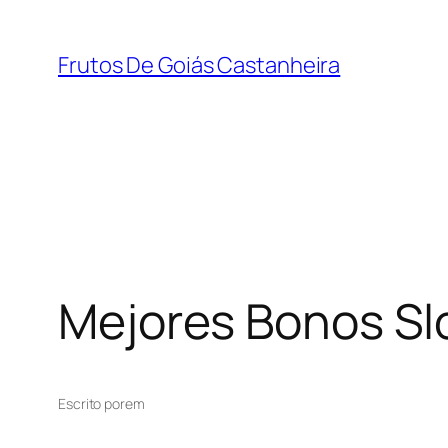
Pular
para
Frutos De Goiás Castanheira
o
conteúdo
Mejores Bonos Sl
Escrito por
em