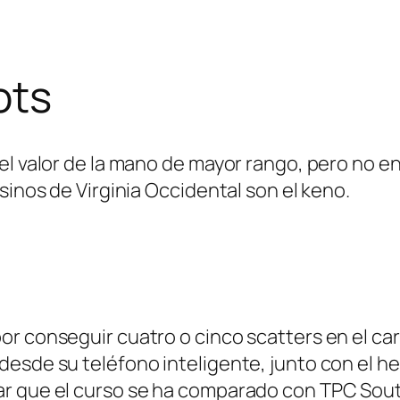
ots
 el valor de la mano de mayor rango, pero no 
sinos de Virginia Occidental son el keno.
 conseguir cuatro o cinco scatters en el carre
esde su teléfono inteligente, junto con el he
ar que el curso se ha comparado con TPC Sou