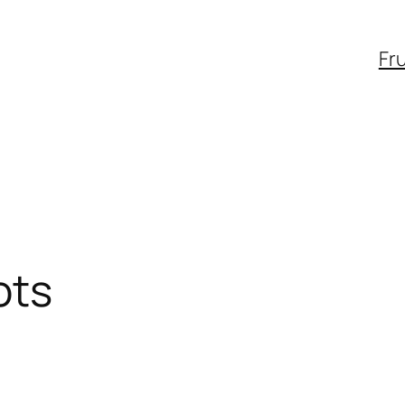
Fr
ots