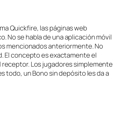
ma Quickfire, las páginas web
o. No se habla de una aplicación móvil
e los mencionados anteriormente. No
ad. El concepto es exactamente el
l receptor. Los jugadores simplemente
es todo, un Bono sin depósito les da a