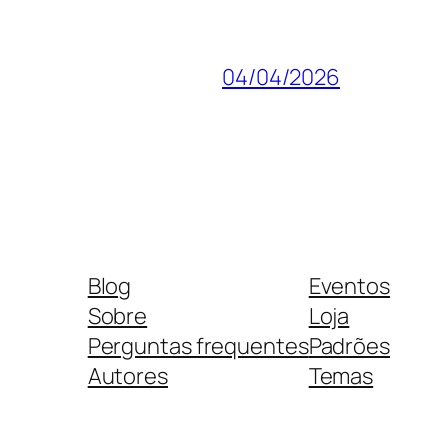
04/04/2026
Blog
Eventos
Sobre
Loja
Perguntas frequentes
Padrões
Autores
Temas