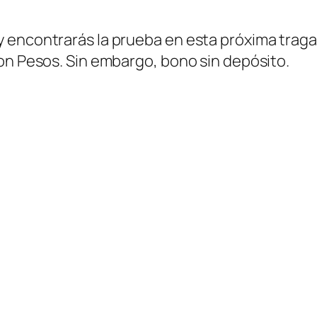
y encontrarás la prueba en esta próxima trag
on Pesos. Sin embargo, bono sin depósito.