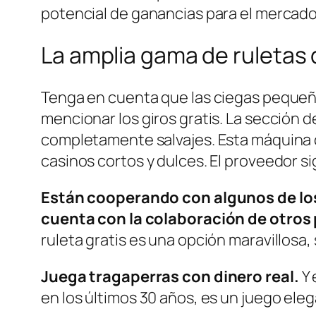
potencial de ganancias para el mercado 
La amplia gama de ruletas 
Tenga en cuenta que las ciegas pequeña
mencionar los giros gratis. La sección d
completamente salvajes. Esta máquina c
casinos cortos y dulces. El proveedor s
Están cooperando con algunos de los
cuenta con la colaboración de otro
ruleta gratis es una opción maravillosa,
Juega tragaperras con dinero real.
Y 
en los últimos 30 años, es un juego ele