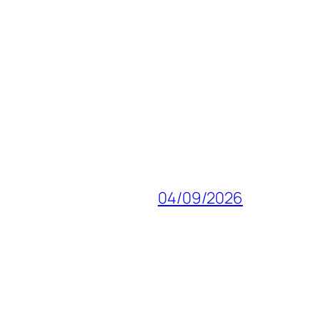
04/09/2026