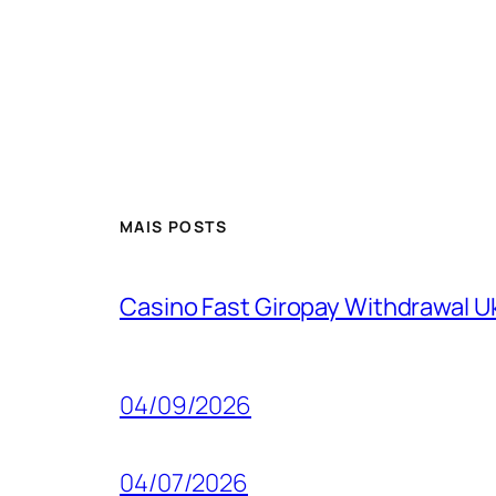
MAIS POSTS
Casino Fast Giropay Withdrawal U
04/09/2026
04/07/2026