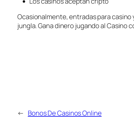
Los casinos aceptan cripto
Ocasionalmente, entradas para casino 
jungla. Gana dinero jugando al Casino c
←
Bonos De Casinos Online