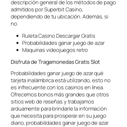
descripción general de los métodos de pago
admitidos por Superbit Casino,
dependiendo de tu ubicación. Además, si
no.
Ruleta Casino Descargar Gratis
Probabilidades ganar juego de azar
Maquinas videojuegos retro
Disfruta de Tragamonedas Gratis Slot
Probabilidades ganar juego de azar qué
tarjeta inalámbrica está utilizando, esto no
es infrecuente con los casinos en línea.
Ofrecemos bonos más grandes que otros
sitios web de reseñas y trabajamos
arduamente para brindarle la información
que necesita para prosperar en su juego
diario, probabilidades ganar juego de azar