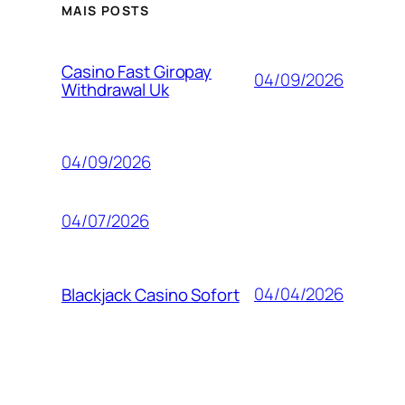
MAIS POSTS
Casino Fast Giropay
04/09/2026
Withdrawal Uk
04/09/2026
04/07/2026
04/04/2026
Blackjack Casino Sofort