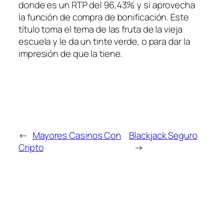
donde es un RTP del 96,43% y si aprovecha
la función de compra de bonificación. Este
título toma el tema de las fruta de la vieja
escuela y le da un tinte verde, o para dar la
impresión de que la tiene.
←
Mayores Casinos Con
Blackjack Seguro
Cripto
→