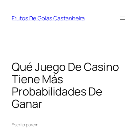
Pular
para
Frutos De Goiás Castanheira
o
conteúdo
Qué Juego De Casino
Tiene Más
Probabilidades De
Ganar
Escrito por
em