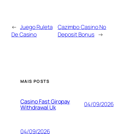
←
Juego Ruleta
Cazimbo Casino No
De Casino
Deposit Bonus
→
MAIS POSTS
Casino Fast Giropay
04/09/2026
Withdrawal Uk
04/09/2026