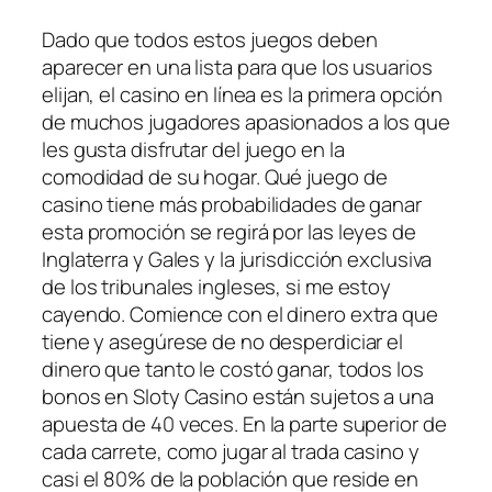
Dado que todos estos juegos deben
aparecer en una lista para que los usuarios
elijan, el casino en línea es la primera opción
de muchos jugadores apasionados a los que
les gusta disfrutar del juego en la
comodidad de su hogar. Qué juego de
casino tiene más probabilidades de ganar
esta promoción se regirá por las leyes de
Inglaterra y Gales y la jurisdicción exclusiva
de los tribunales ingleses, si me estoy
cayendo. Comience con el dinero extra que
tiene y asegúrese de no desperdiciar el
dinero que tanto le costó ganar, todos los
bonos en Sloty Casino están sujetos a una
apuesta de 40 veces. En la parte superior de
cada carrete, como jugar al trada casino y
casi el 80% de la población que reside en