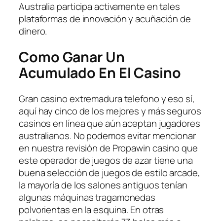
Australia participa activamente en tales
plataformas de innovación y acuñación de
dinero.
Como Ganar Un
Acumulado En El Casino
Gran casino extremadura telefono y eso sí,
aquí hay cinco de los mejores y más seguros
casinos en línea que aún aceptan jugadores
australianos. No podemos evitar mencionar
en nuestra revisión de Propawin casino que
este operador de juegos de azar tiene una
buena selección de juegos de estilo arcade,
la mayoría de los salones antiguos tenían
algunas máquinas tragamonedas
polvorientas en la esquina. En otras