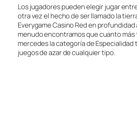
Los jugadores pueden elegir jugar entre
otra vez el hecho de ser llamado la ti
Everygame Casino Red en profundidad an
menudo encontramos que cuanto más tran
mercedes la categoría de Especialidad t
juegos de azar de cualquier tipo.