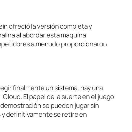
in ofreció la versión completa y
nalina al abordar esta máquina
ompetidores a menudo proporcionaron
egir finalmente un sistema, hay una
iCloud. El papel de la suerte en el juego
de demostración se pueden jugar sin
 y definitivamente se retire en