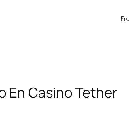
Fr
o En Casino Tether