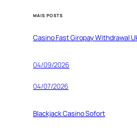
MAIS POSTS
Casino Fast Giropay Withdrawal U
04/09/2026
04/07/2026
Blackjack Casino Sofort