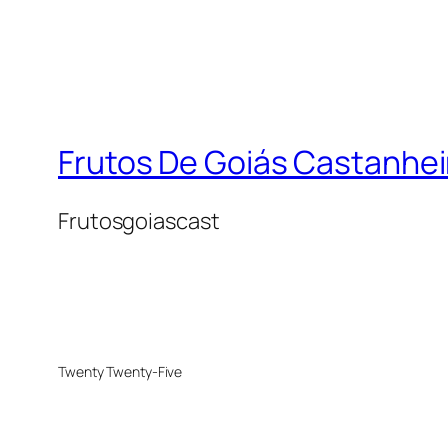
Frutos De Goiás Castanhei
Frutosgoiascast
Twenty Twenty-Five