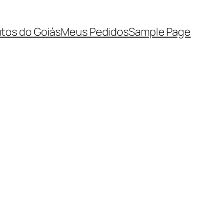
utos do Goiás
Meus Pedidos
Sample Page