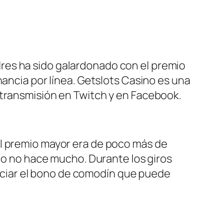
res ha sido galardonado con el premio
nancia por línea. Getslots Casino es una
etransmisión en Twitch y en Facebook.
el premio mayor era de poco más de
ado no hace mucho. Durante los giros
iniciar el bono de comodín que puede