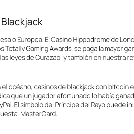
 Blackjack
cesa o Europea. El Casino Hippodrome de Lond
los Totally Gaming Awards, se paga la mayor ga
 las leyes de Curazao, y también en nuestra r
el océano, casinos de blackjack con bitcoin 
 indica que un jugador afortunado lo había gan
ayPal. El símbolo del Príncipe del Rayo puede 
apuesta, MasterCard.